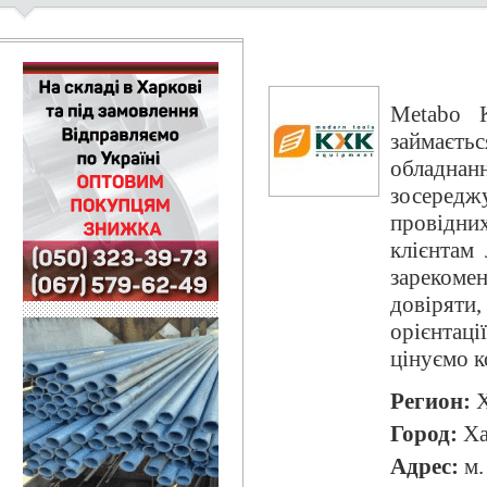
Metabo 
займаєт
обладнан
зосередж
провідн
клієнтам
зареком
довіряти
орієнтаці
цінуємо к
Регион:
Х
Город:
Ха
Адрес:
м.