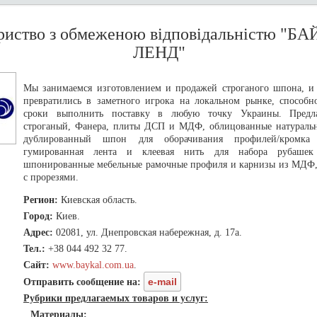
риство з обмеженою вiдповiдальнiстю "Б
ЛЕНД"
Мы занимаемся изготовлением и продажей строганого шпона, и 
превратились в заметного игрока на локальном рынке, способн
сроки выполнить поставку в любую точку Украины. Предл
строганый, Фанера, плиты ДСП и МДФ, облицованные натурал
дублированный шпон для оборачивания профилей/кромка
гумированная лента и клеевая нить для набора рубаше
шпонированные мебельные рамочные профиля и карнизы из МД
с прорезями.
Регион:
Киевская область.
Город:
Киев.
Адрес:
02081, ул. Днепровская набережная, д. 17а.
Тел.:
+38 044 492 32 77.
Сайт:
www.baykal.com.ua
.
e-mail
Отправить сообщение на:
Рубрики предлагаемых товаров и услуг:
Материалы: