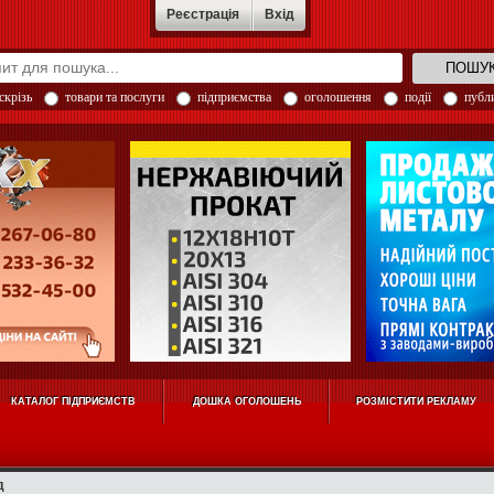
Реєстрація
Вхід
скрізь
товари та послуги
підприємства
оголошення
події
публи
КАТАЛОГ ПІДПРИЄМСТВ
ДОШКА ОГОЛОШЕНЬ
РОЗМІСТИТИ РЕКЛАМУ
д