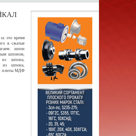
АЙКАЛ
за это время
ого в сжатые
агаем: шпон
ьным шпоном,
 из шпона,
к из шпона,
Ф, плиты МДФ