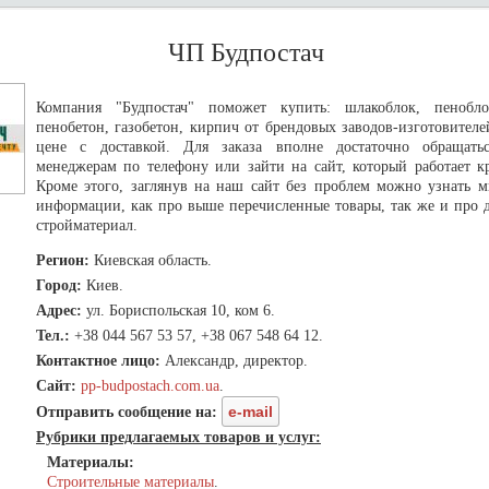
ЧП Будпостач
Компания "Будпостач" поможет купить: шлакоблок, пеноблок
пенобетон, газобетон, кирпич от брендовых заводов-изготовител
цене с доставкой. Для заказа вполне достаточно обращат
менеджерам по телефону или зайти на сайт, который работает кр
Кроме этого, заглянув на наш сайт без проблем можно узнать 
информации, как про выше перечисленные товары, так же и про 
стройматериал.
Регион:
Киевская область.
Город:
Киев.
Адрес:
ул. Бориспольская 10, ком 6.
Тел.:
+38 044 567 53 57, +38 067 548 64 12.
Контактное лицо:
Александр, директор.
Сайт:
pp-budpostach.com.ua
.
e-mail
Отправить сообщение на:
Рубрики предлагаемых товаров и услуг:
Материалы:
Строительные материалы
.