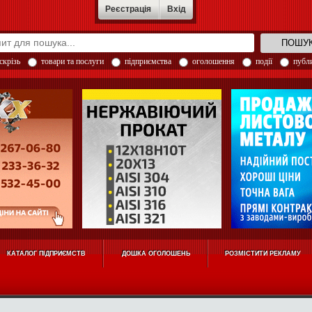
Реєстрація
Вхід
скрізь
товари та послуги
підприємства
оголошення
події
публи
КАТАЛОГ ПІДПРИЄМСТВ
ДОШКА ОГОЛОШЕНЬ
РОЗМІСТИТИ РЕКЛАМУ