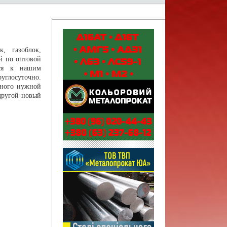
, газоблок,
ей по оптовой
ься к нашим
углосуточно.
много нужной
другой новый