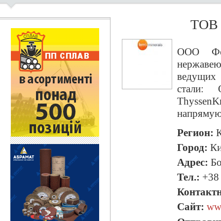
ТОВ
ООО Фер
нержаве
ведущих 
стали: 
ThyssenKr
напрямую
Регион:
К
Город:
Ки
Адрес:
Бо
Тел.:
+38 
Контактн
Сайт:
www