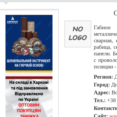
Габион 
металлич
сварная, 
рабица, 
панели. 
с провол
позиции -
Регион:
Д
Город:
Дн
Адрес:
Во
Тел.:
+38 
Контактн
Сайт:
www