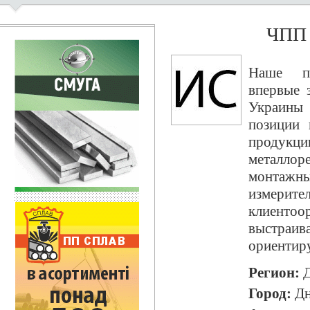
ЧПП 
Наше пр
впервые 
Украины
позиции 
продук
металлор
монтажны
измер
клиенто
выстра
ориентиру
Регион:
Д
Город:
Дн