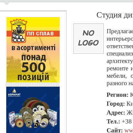
Студия ди
Предлага
интерьер
ответст
специа
архитек
ремонте и
мебели, 
разного н
Регион:
К
Город:
Ки
Адрес:
Жи
Тел.:
+38 
Сайт:
www