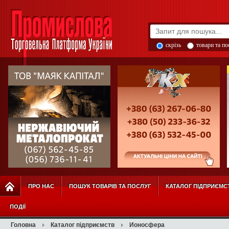
скрізь
товари та п
ПРО НАС
ПОШУК ТОВАРІВ ТА ПОСЛУГ
КАТАЛОГ ПІДПРИЄМС
ПОДІЇ
Головна
Каталог підприємств
Ионосфера