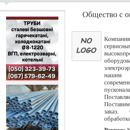
Общество с о
Компани
сервис
высокоп
оборуд
электроэ
нашим 
соврем
пускона
Поставля
Постави
заказ. 
обработк