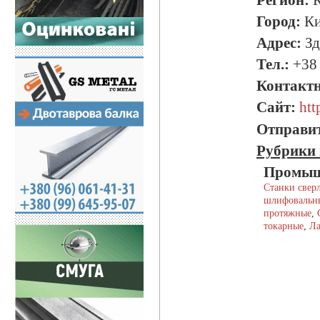
Регион:
К
Город:
Ки
Адрес:
Зд
Тел.:
+38 
Контактн
Сайт:
htt
Отправит
Рубрики 
Промыш
Станки свер
шлифовальн
протяжные
,
токарные
,
Ла