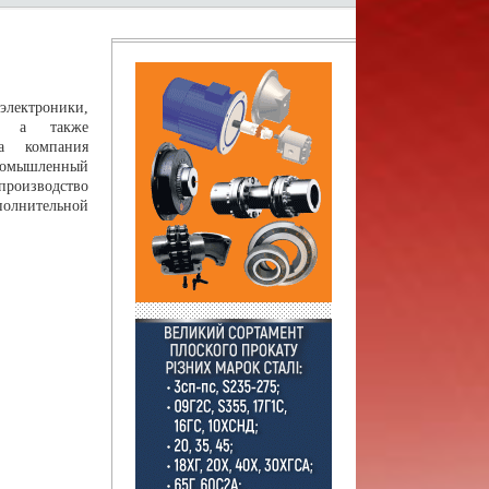
лектроники,
У, а также
а компания
Промышленный
роизводство
полнительной