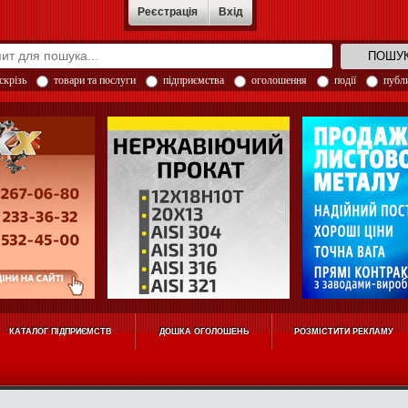
Реєстрація
Вхід
скрізь
товари та послуги
підприємства
оголошення
події
публи
КАТАЛОГ ПІДПРИЄМСТВ
ДОШКА ОГОЛОШЕНЬ
РОЗМІСТИТИ РЕКЛАМУ