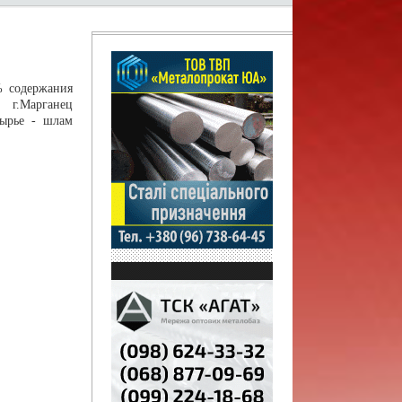
% содержания
 г.Марганец
сырье - шлам