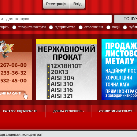
Реєстрація
Вхід
скрізь
товари та послуги
підприємства
оголошення
події
публи
КАТАЛОГ ПІДПРИЄМСТВ
ДОШКА ОГОЛОШЕНЬ
РОЗМІСТИТИ РЕКЛАМУ
арганцевая, концентрат