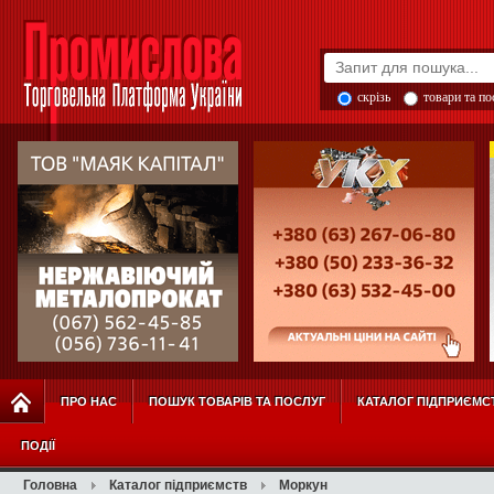
скрізь
товари та п
ПРО НАС
ПОШУК ТОВАРІВ ТА ПОСЛУГ
КАТАЛОГ ПІДПРИЄМС
ПОДІЇ
Головна
Каталог підприємств
Моркун