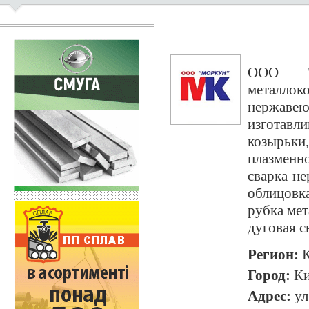
ООО "
металл
нержаве
изготавли
козырь
ки
плазменн
сварка не
облицовк
рубка мет
дуговая с
Регион:
К
Город:
Ки
Адрес:
ул