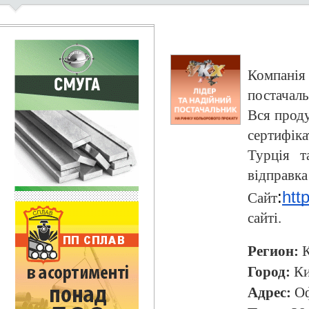
Компан
постачаль
Вся проду
сертифік
Турція т
відправк
:
htt
Сайт
сайті.
Регион:
К
Город:
Ки
Адрес:
Оф