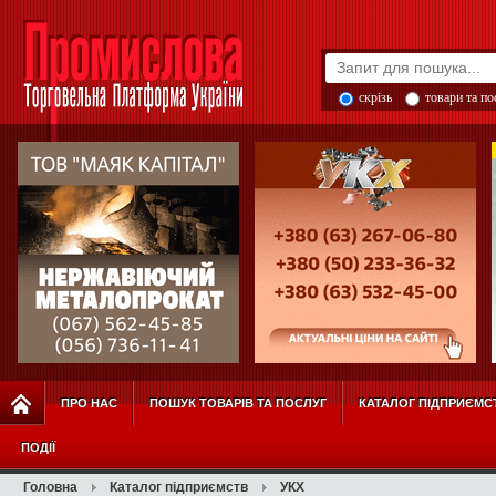
скрізь
товари та п
ПРО НАС
ПОШУК ТОВАРІВ ТА ПОСЛУГ
КАТАЛОГ ПІДПРИЄМС
ПОДІЇ
Головна
Каталог підприємств
УКХ