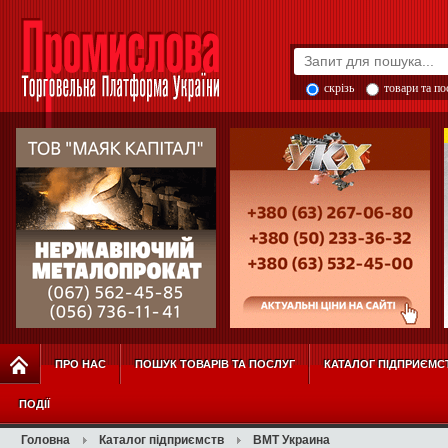
скрізь
товари та п
ПРО НАС
ПОШУК ТОВАРІВ ТА ПОСЛУГ
КАТАЛОГ ПІДПРИЄМС
ПОДІЇ
Головна
Каталог підприємств
ВМТ Украина