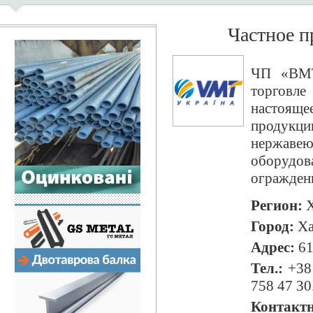
Частное 
ЧП «ВМТ
торговле
настояще
продук
нержавею
оборудо
огражден
Регион:
Х
Город:
Ха
Адрес:
61
Тел.:
+38
758 47 30
Контактн