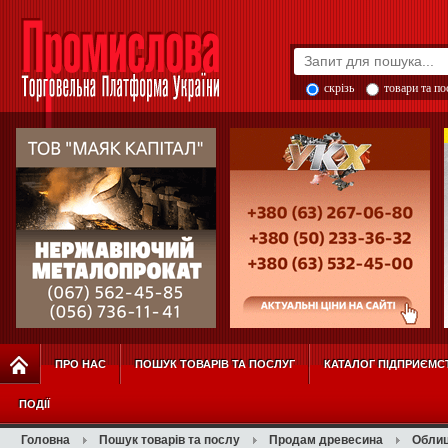
скрізь
товари та п
ПРО НАС
ПОШУК ТОВАРІВ ТА ПОСЛУГ
КАТАЛОГ ПІДПРИЄМС
ПОДІЇ
Головна
Пошук товарів та послу
Продам древесина
Обли