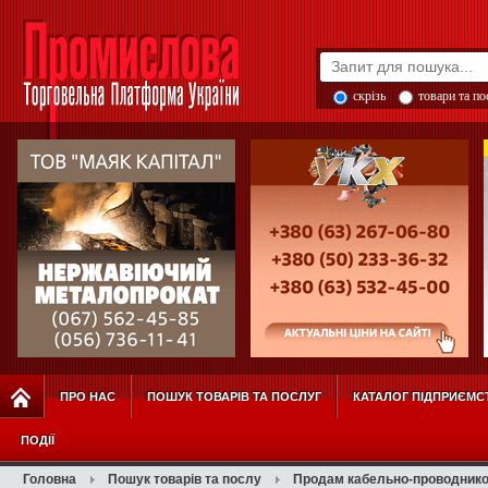
скрізь
товари та п
ПРО НАС
ПОШУК ТОВАРІВ ТА ПОСЛУГ
КАТАЛОГ ПІДПРИЄМС
ПОДІЇ
Головна
Пошук товарів та послу
Продам кабельно-проводнико