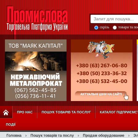
скрізь
товари та п
ПРО НАС
ПОШУК ТОВАРІВ ТА ПОСЛУГ
КАТАЛОГ ПІДПРИЄМС
ПОДІЇ
Головна
Пошук товарів та послу
Продам оборудование
Эл