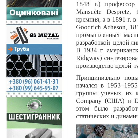
1848 г.) профессор
Mansuète Despretz,
кремния, а в 1891 г.
Goodrich Acheson, 18
промышленных масшт
разработкой целой ли
В 1934 г. американс
Ridgway) синтезирова
производство целой 
Принципиально новы
начался в 1953–1955
группы ученых из к
Company (США) и De
этом было разработ
статических и динами