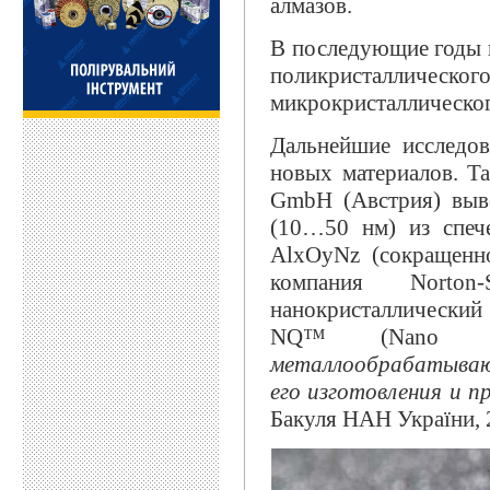
алмазов.
В последующие годы в
поликристаллическог
микрокристаллического
Дальнейшие исследов
новых материалов. Та
GmbH (Австрия) выве
(10…50 нм) из спеч
AlxOyNz (сокращенн
компания Norton
нанокристаллически
NQ™ (Nano Q
металлообрабатываю
его изготовления и 
Бакуля НАН України, 