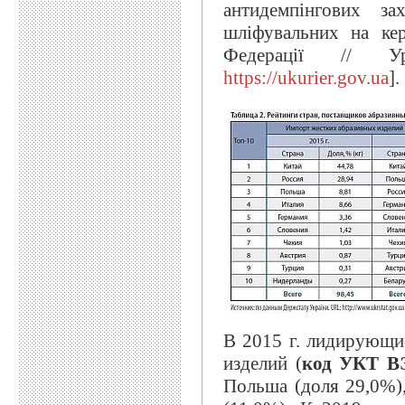
антидемпінгових з
шліфувальних на кер
Федерації // Ур
https://ukurier.gov.ua
].
В 2015 г. лидирующи
изделий (
код УКТ В
Польша (доля 29,0%),