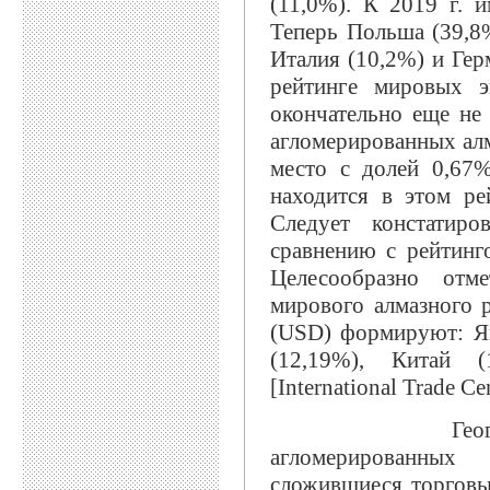
(11,0%). К 2019 г. 
Теперь Польша (39,8%
Италия (10,2%) и Гер
рейтинге мировых э
окончательно еще не
агломерированных алм
место с долей 0,67
находится в этом ре
Следует констатир
сравнению с рейтинг
Целесообразно отм
мирового алмазного 
(USD) формируют: Яп
(12,19%), Китай 
[International Trade C
География экс
агломерированных
сложившиеся торговы