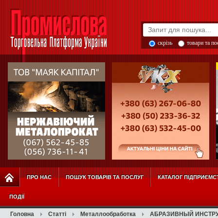
скрізь
товари та п
ПРО НАС
ПОШУК ТОВАРІВ ТА ПОСЛУГ
КАТАЛОГ ПІДПРИЄМС
ПОДІЇ
Головна
Статті
Металлообработка
АБРАЗИВНЫЙ ИНСТРУ