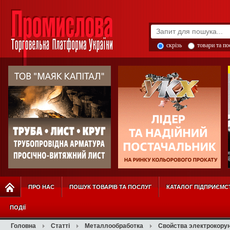
скрізь
товари та п
ПРО НАС
ПОШУК ТОВАРІВ ТА ПОСЛУГ
КАТАЛОГ ПІДПРИЄМС
ПОДІЇ
Головна
Статті
Металлообработка
Свойства электрокору