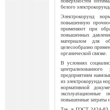
поверхностей оптима
белого электрокорунда
Электрокорунд нор
повышенную прочнос
применяют при обр
повышенных давлени
материалом для об
целесообразно примен
органической связке.
В условиях социалис
централизованного 
предприятиям навязы
из электрокорунда но
нормативной докуме
эксплуатационные 
повышенные затраты 
Так, в ГОСТ 2424-83