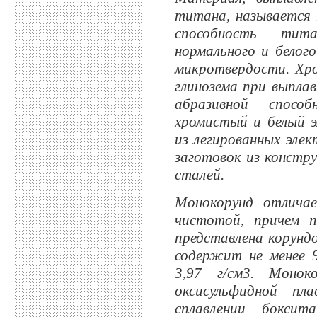
титана, называется
способность тит
нормального и белог
микротвердости. Хр
глинозема при выплав
абразивной спосо
хромистый и белый э
из легированных эле
заготовок из констр
сталей.
Монокорунд отличае
чистотой, причем п
представлена корунд
содержит не менее 
3,97 г/см3. Моно
оксисульфидной пл
сплавлении бокси