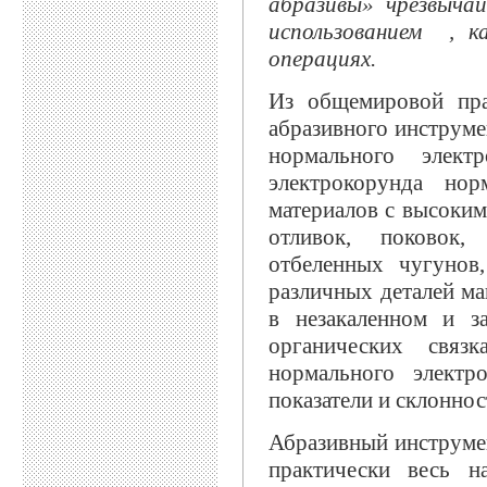
абразивы» чрезвыча
использованием , к
операциях.
Из общемировой пра
абразивного инструме
нормального элект
электрокорунда но
материалов с высоким
отливок, поковок,
отбеленных чугунов,
различных деталей ма
в незакаленном и 
органических связ
нормального электр
показатели и склоннос
Абразивный инструмен
практически весь н