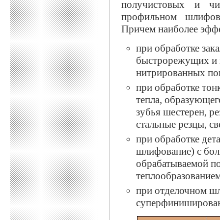
получистовых и ч
профильном шлифова
Причем наиболее эфф
при обработке зак
быстрорежущих и 
нитрированных по
при обработке тонк
тепла, образующег
зубья шестерен, ре
стальные резцы, св
при обработке дет
шлифование) с бо
обрабатываемой п
теплообразованием
при отделочном ш
суперфинишировани