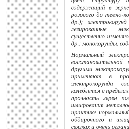
цвет, структуру и
содержащий в зер
розового до темно-ко
др.); электрокору
легированные эле
существенно изменяю
др.; монокорунды, с
Нормальный электр
восстановительной 
другими электрокор
применяют в пром
электрокорунда со
колеблется в предела
прочность зерен по
шлифования металлов
практике нормальный
обдирочного и шлиф
связках и очень огран