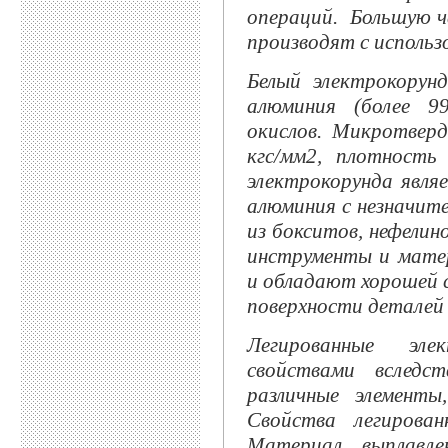
операций. Большую ч
производят с использ
Белый электрокорун
алюминия (более 9
окислов. Микротвер
кгс/мм2, плотность
электрокорунда явля
алюминия с незначит
из бокситов, нефелин
инструменты и матер
и обладают хорошей 
поверхности деталей
Легированные эле
свойствами вследс
различные элемент
Свойства легирова
Материал, выплавле