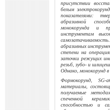
присутствии восста
белым электрокорун
показателями: тв
абразивной спосо
монокорунда и п
инструментам выс
самозатачиваемост
абразивных инструме
степени на операция
заточки режущих ин
резьб, зубо- и шлице
Однако, монокорунд в
Формокорунд, SG-
материалы, состоящ
получаемые методам
спеченной керам
способностью и са