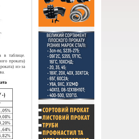
а в таблице.
ого проката)
роката) из-за
ва.