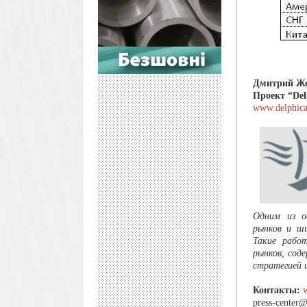
Дмитрий Ж
Проект “Del
www.delphica
Одним из о
рынков и ши
Такие рабо
рынков, сод
стратегией и
Контакты:
press-center@