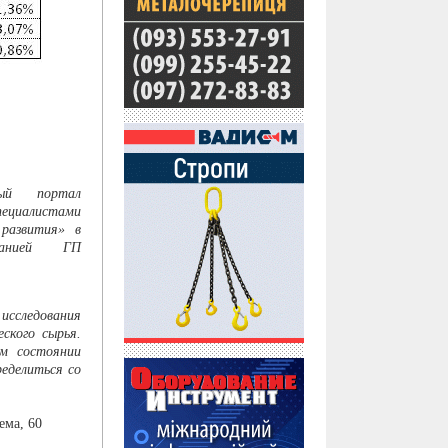
ный портал
пециалистами
 развития» в
панией ГП
исследования
ского сырья.
м состоянии
ределиться со
ема, 60