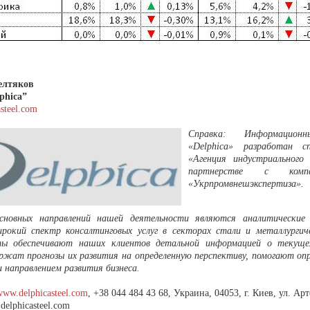
елтяков
phica”
steel.com
Справка: Информацион
«Delphica» разработан с
«Агенция индустриального
партнерстве с ком
«Укрпромвнешэкспертиза».
сновных направлений нашей деятельности являются аналитические 
рокий спектр консалтинговых услуг в секторах стали и металлургиче
ты обеспечивают наших клиентов детальной информацией о текуще
ержат прогнозы их развития на определенную перспективу, помогают оп
 направлением развития бизнеса.
www.delphicasteel.com
, +38 044 484 43 68, Украина, 04053, г. Киев, ул. Арт
delphicasteel.com