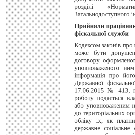
розділі «Нормат
Загальнодоступного і
Прийняли працівника
фіскальної служби
Кодексом законів про
може бути допущен
договору, оформлено
уповноваженого ним
інформація про йог
Державної фіскальн
17.06.2015 № 413, п
роботу подається вла
або уповноваженим 
до територіальних ор
обліку їх, як платн
державне соціальне