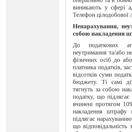
оперативно та в повно
виникають у сфері ад
Телефон цілодобової л
Ненарахування, не
собою накладення шт
До податкових аге
неутримання та/або н
фізичних осіб до або
платника податків, за
відсотків суми податк
бюджету. Ті самі ді
тягнуть за собою нак
податку, що підлягає
вчинені протягом 109
накладення штрафу 
підлягає нарахуванню
що відповідальність 