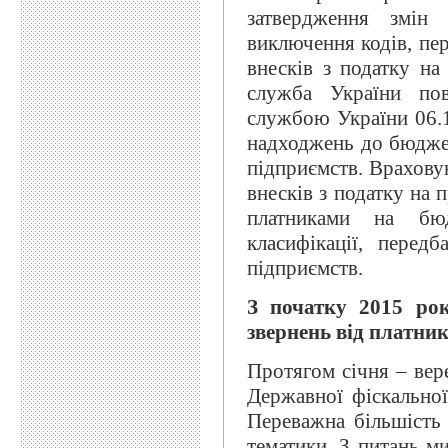
затвердження змін
виключення кодів, пе
внесків з податку на
служба України пов
службою України 06.1
надходжень до бюджет
підприємств. Врахову
внесків з податку на
платниками на бю
класифікації, перед
підприємств.
З початку 2015 ро
звернень від платник
Протягом січня – вер
Державної фіскально
Переважна більшість 
тематики. З питань м