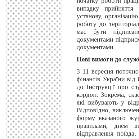
початку роботи прац
випадку прийняття 
установу, організаці
роботу до територіа
має бути підписан
документами підприєм
документами.
Нові вимоги до служ
З 11 вересня поточно
фінансів України від
до Інструкції про с
кордон. Зокрема, ска
які вибувають у від
Відповідно, виключен
форму вказаного жур
правилами, днем в
відправлення поїзда,