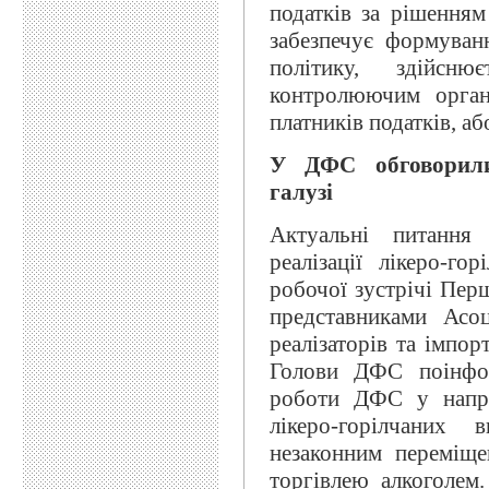
податків за рішенням
забезпечує формуван
політику, здійсн
контролюючим орган
платників податків, 
У ДФС обговорили 
галузі
Актуальні питання
реалізації лікеро-го
робочої зустрічі Пер
представниками Асоц
реалізаторів та імпо
Голови ДФС поінфор
роботи ДФС у напря
лікеро-горілчаних
незаконним переміщ
торгівлею алкоголем