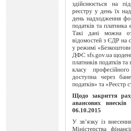
здійснюється на пі
реєстру у день їх на
день надходження фор
податків та платника 
Такі дані можна от
відомостей з ЄДР на с
у режимі «Безкоштовн
ДФС sfs.gov.ua щоден
платників податків та
класу професійног
доступна через бан
податків» та «Реєстр 
Щодо закриття рах
авансових внесків
06.10.2015
У зв’язку із внесенн
Міністерства фінан