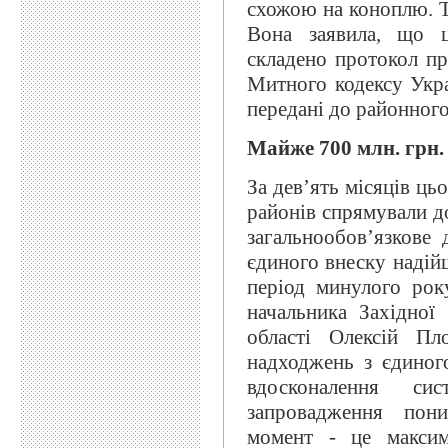
схожою на коноплю. Та
Вона заявила, що ц
складено протокол п
Митного кодексу Укр
передані до районного 
Майже 700 млн. грн.
За дев’ять місяців ць
районів спрямували д
загальнообов’язкове 
єдиного внеску надійш
період минулого рок
начальника Західно
області Олексій Пло
надходжень з єдиног
вдосконалення си
запровадження пон
момент - це максим