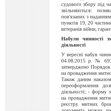
судового збору під ча
звільняються: пози
пов'язаних з наданням
пунктів 19, 20 частин
ветеранів війни, гаран
Набули чинності з
діяльності
У вересні набув чинно
04.08.2015 р. № 693
затверджено Порядок 
на провадження митної
Також даним наказом
переоформлення доз
діяльності; - форму 
на провадження митно
реєстру митних брок
документа можна на