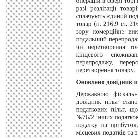
операцій в сфері торг
разі реалізації това
сплачують єдиний под
товар (п. 216.9 ст. 2
зору комерційне вик
подальший перепродаж
чи перетворення то
кінцевого спожива
перепродажу, перер
перетворення товару.
Оновлено довідник п
Державною фіскаль
довідник пільг стан
податкових пільг, щ
№76/2 інших податкови
податку на прибуток
місцевих податків та 