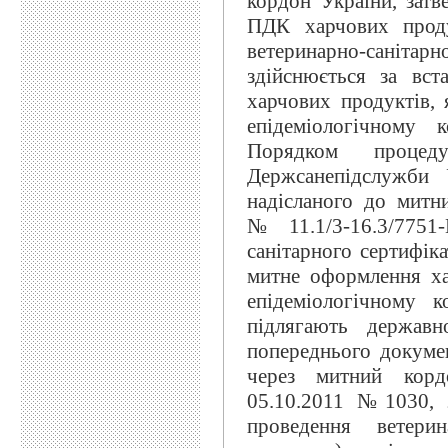
кордон України, зат
ПДК харчових проду
ветеринарно-сані
здійснюється за вс
харчових продуктів, 
епідеміологічному 
Порядком проце
Держсанепідслужби 
надісланого до митн
№11.1/3-16.3/7751
санітарного сертифіка
митне оформлення хар
епідеміологічному 
підлягають держав
попереднього докуме
через митний кор
05.10.2011 №1030, з
проведення ветерин