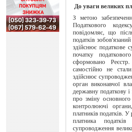
До уваги великих пл
З метою забезпеченн
Податкового кодек
повідомляє, що післ
податків зобов'язани
здійснює податкове с
початку податковог
сформовано Реєстр.
самостійно не стал
здійснює супроводжен
орган виконавчої вл
державну податкову і
про зміну основного 
контролюючі органи
платників податків. У 
платника податкі
супроводження велики