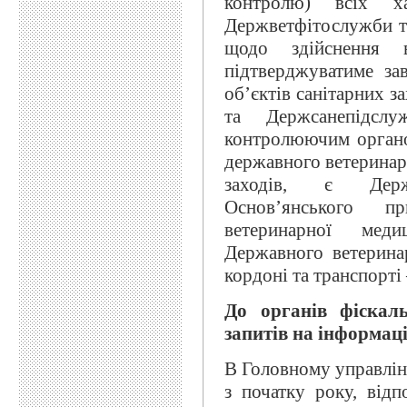
контролю) всіх х
Держветфітослужби т
щодо здійснення в
підтверджуватиме з
об’єктів санітарних 
та Держсанепідсл
контролюючим органом
державного ветеринар
заходів, є Держ
Основ’янського п
ветеринарної мед
Державного ветерина
кордоні та транспорті
До органів фіскал
запитів на інформац
В Головному управлін
з початку року, від