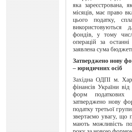
яка зареєстрована, 
місяців, має право 
цього податку, спл
використовуються д
фондів, у тому числ
операцій за останн
заявлена сума бюджет
Затверджено нову фо
– юридичних осіб
Західна ОДПІ м. Хар
фінансів України ві
форм податкових д
затверджено нову фор
податку третьої груп
звертаємо увагу, що 
мають можливість под
року за новою формою