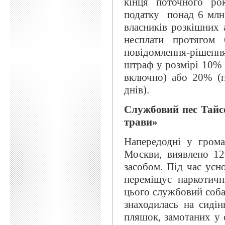
кінця поточного ро
податку понад 6 млн.
власників розкішних 
несплати протягом 
повідомлення-рішенн
штраф у розмірі 10% 
включно) або 20% (п
днів).
Службовий пес Тайс
трави»
Напередодні у грома
Москви, виявлено 120
засобом. Під час усн
переміщує наркотичн
цього службовий соба
знаходилась на сидін
пляшок, замотаних у 