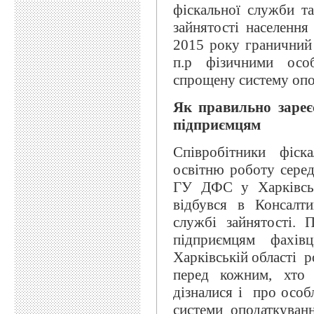
фіскальної служби та
зайнятості населення
2015 року граничний 
п.р фізичними осо
спрощену систему оп
Як правильно зареєс
підприємцям
Співробітники фіс
освітню роботу серед
ГУ ДФС у Харківські
відбувся в Консалти
службі зайнятості. 
підприємцям фахі
Харківській області р
перед кожним, хто 
дізналися і про особ
системи оподаткуван