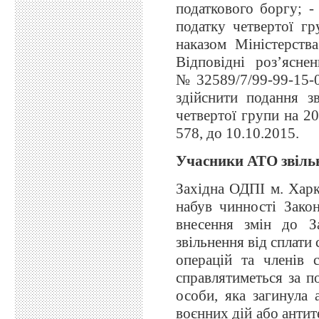
податкового боргу; -
податку четвертої г
наказом Міністерств
Відповідні роз’ясн
№32589/7/99-99-15-0
здійснити подання зв
четвертої групи на 2
578, до 10.10.2015.
Учасники АТО звільн
Західна ОДПІ м. Харк
набув чинності Зако
внесення змін до З
звільнення від сплати
операцій та членів 
справлятиметься за п
особи, яка загинула 
воєнних дій або антит