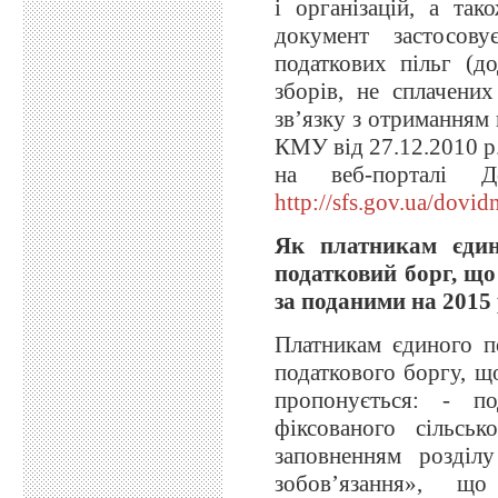
і організацій, а так
документ застосов
податкових пільг (д
зборів, не сплачени
зв’язку з отриманням
КМУ від 27.12.2010 р
на веб-порталі Д
http://sfs.gov.ua/dovidn
Як платникам єдин
податковий борг, щ
за поданими на 2015
Платникам єдиного п
податкового боргу, щ
пропонується: - по
фіксованого сільсь
заповненням розділ
зобов’язання», щ