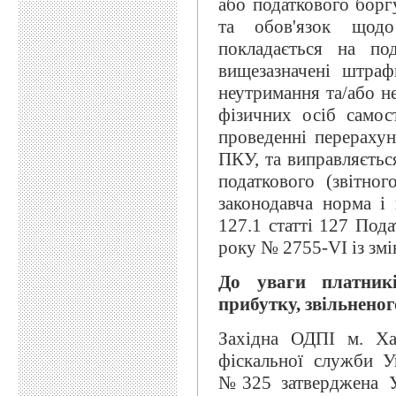
або податкового борг
та обов'язок щодо
покладається на по
вищезазначені штраф
неутримання та/або н
фізичних осіб самос
проведенні перерахун
ПКУ, та виправляєтьс
податкового (звітно
законодавча норма і
127.1 статті 127 Под
року № 2755-VI із зм
До уваги платник
прибутку, звільненог
Західна ОДПІ м. Ха
фіскальної служби У
№325 затверджена У