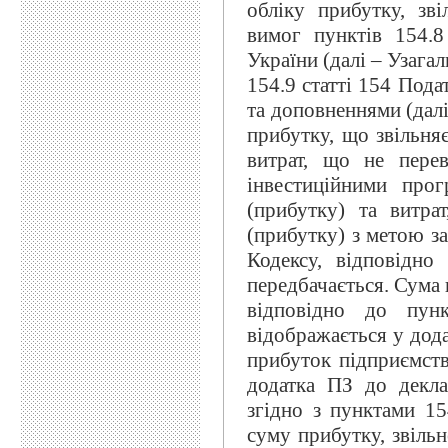
обліку прибутку, зв
вимог пунктів 154.8
України (далі – Узага
154.9 статті 154 Пода
та доповненнями (далі
прибутку, що звільня
витрат, що не пере
інвестиційними про
(прибутку) та витра
(прибутку) з метою за
Кодексу, відповідно
передбачається. Сума 
відповідно до пун
відображається у дода
прибуток підприємств
додатка ПЗ до декла
згідно з пунктами 15
суму прибутку, звільн