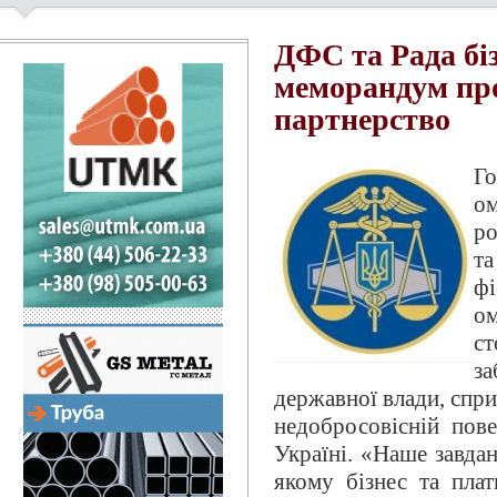
ДФС та Рада бі
меморандум про
партнерство
Г
ом
ро
т
фі
о
с
за
державної влади, спри
недобросовісній пове
Україні. «Наше завда
якому бізнес та пла