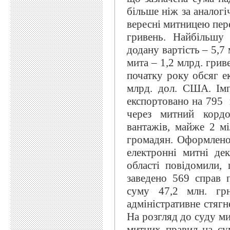
більше ніж за аналогі
вересні митницею пер
гривень. Найбільшу 
додану вартість – 5,7 
мита – 1,2 млрд. грив
початку року обсяг е
млрд. дол. США. Імп
експортовано на 795 
через митний корд
вантажів, майже 2 мі
громадян. Оформлено 
електронні митні дек
області повідомили,
заведено 569 справ 
суму 47,2 млн. грн
адміністративне стягн
На розгляд до суду м
митних правил на сум