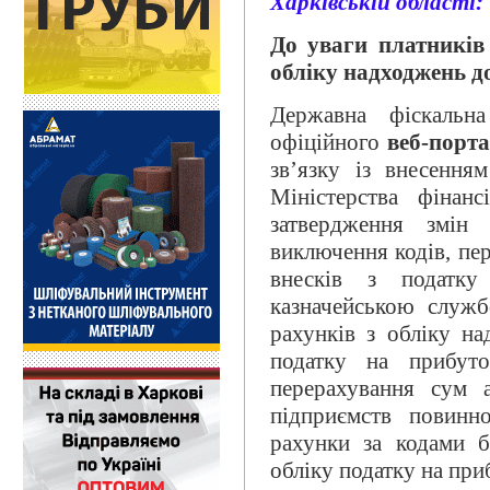
Харківській області:
До уваги платників
обліку надходжень д
Державна фіскальн
офіційного
веб-порта
зв’язку із внесення
Міністерства фіна
затвердження змін
виключення кодів, пе
внесків з податку
казначейською служ
рахунків з обліку н
податку на прибут
перерахування сум 
підприємств повинн
рахунки за кодами б
обліку податку на при