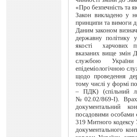
«Про безпечність та я
Закон викладено у н
принципи та вимоги до
Даним законом визнач
державну політику у
якості харчових пр
вказаних вище змін 
службою України
епідеміологічною слу
щодо проведення де
тому числі у формі п
– ПДК) (спільний л
№02.02/869-І). Врах
документальний ко
посадовими особами ор
319 Митного кодексу 
документального кон