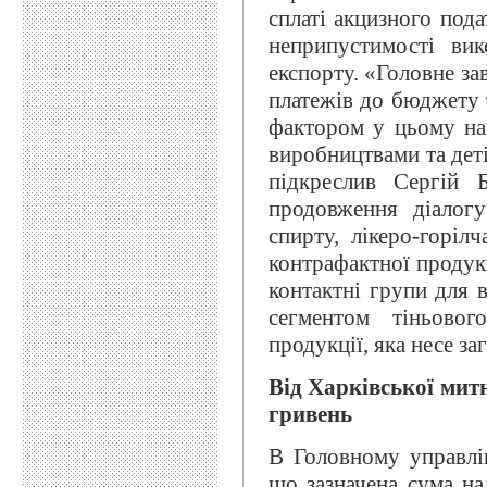
сплаті акцизного пода
неприпустимості вик
експорту. «Головне за
платежів до бюджету 
фактором у цьому на
виробництвами та деті
підкреслив Сергій 
продовження діалог
спирту, лікеро-горіл
контрафактної продукц
контактні групи для 
сегментом тіньово
продукції, яка несе з
Від Харківської мит
гривень
В Головному управлі
що зазначена сума на