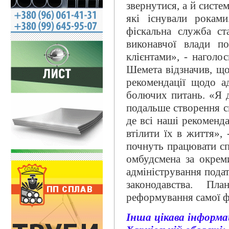
звернутися, а й сист
які існували рокам
фіскальна служба ст
виконавчої влади по
клієнтами», - наголо
Шемета відзначив, що
рекомендації щодо а
болючих питань. «Я 
подальше створення с
де всі наші рекоменд
втілити їх в життя»,
почнуть працювати сп
омбудсмена за окрем
адміністрування подат
законодавства. План
реформування самої ф
Інша цікава інформа