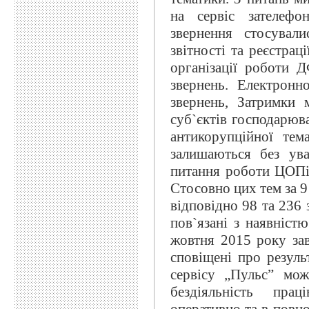
на сервіс зателефо
звернення стосувал
звітності та реєстрац
організації роботи 
звернень. Електронн
звернень, Затримки 
суб`єктів господарюв
антикорупційної тем
залишаються без ува
питання роботи ЦОПів
Стосовно цих тем за 9
відповідно 98 та 236 
пов`язані з наявніс
жовтня 2015 року зав
сповіщені про резуль
сервісу „Пульс” мож
бездіяльність пра