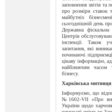
заповнення звітів та 
про розміри ставок 
майбутніх бізнесме
сьогоднішній день пр
Державна фіскальна
Центрів обслуговуван
інспекції. Також у
запитання, які виник
починаючі підприємці
цікаву інформацію, ад
найближчим часом т
бізнесу.
Харківська митниця
Інформуємо, що відпо
№1602-VII «Про вне
України щодо харчови
чинності зміни до За