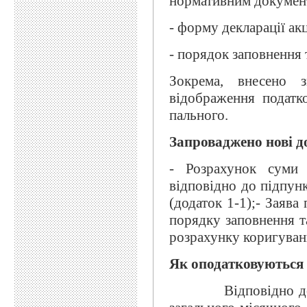
нормативним докумен
- форму декларації ак
- порядок заповнення 
Зокрема, внесено з
відображення податко
пального.
З
апроваджено
нові д
- Розрахунок суми 
відповідно до підпунк
(додаток 1-1);- Заява
порядку заповнення та
розрахунку коригуванн
Як оподатковуються
Відповідно до стат