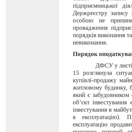
підприємницької ді
Держреєстру запису 
особою не припиня
провадження підприєм
порядків виконання та
невиконання.
Порядок оподаткува
ДФСУ у листі від 0
15 розглянула ситуа
купівлі-продажу май
житловому будинку, б
який є забудовником 
об’єкт інвестування 
інвестування в майбут
в експлуатацію). П
експлуатацію продаве
покупцю готовий об