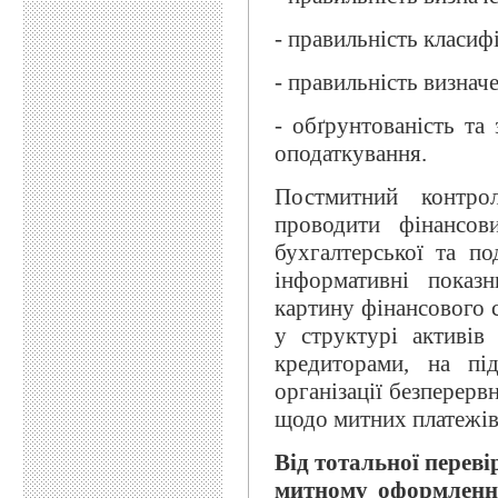
- правильність класиф
- правильність визнач
- обґрунтованість та 
оподаткування.
Постмитний контро
проводити фінансов
бухгалтерської та по
інформативні показ
картину фінансового ст
у структурі активів
кредиторами, на пі
організації безперерв
щодо митних платежів,
В
ід тотальної переві
митному оформленні