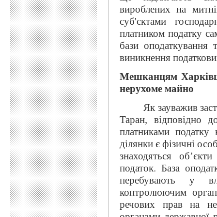
вироблених на митні
суб'єктами господар
платником податку сам
бази оподаткування 
виникнення податкових
Мешканцям Харківщи
нерухоме майно
Як зауважив заступ
Таран, відповідно д
платниками податку 
ділянки є фізичні особ
знаходяться об’єкти
податок. База оподат
перебувають у вл
контролюючим орган
речових прав на не
органами державної р