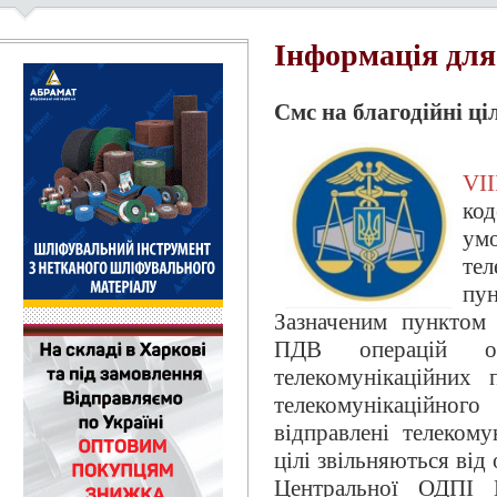
Інформація для
Смс на благодійні ц
VII
ко
ум
тел
пун
Зазначеним пунктом 
ПДВ операцій оп
телекомунікаційних 
телекомунікаційного
відправлені телекому
цілі звільняються від
Центральної ОДПІ 