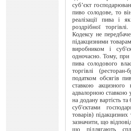
суб’єкт господарюванн
пиво солодове, то ві
реалізації пива і я
роздрібної торгівл
Кодексу не передбаче
підакцизними товарам
виробником і суб'є
одночасно. Тому, при 
пива солодового вла
торгівлі (ресторан
податком обсягів пи
ставкою акцизного 
адвалорною ставкою у 
на додану вартість та 
суб'єктами господа
товарів) підакцизних 
зазначити, що відпові
що підлягають спла