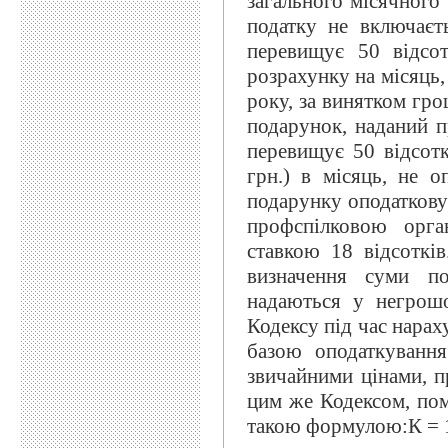
загального місячного
податку не включаєть
перевищує 50 відсот
розрахунку на місяць,
року, за винятком гро
подарунок, наданий п
перевищує 50 відсотк
грн.) в місяць, не о
подарунку оподаткову
профспілковою орган
ставкою 18 відсоткі
визначення суми по
надаються у негрошо
Кодексу під час нарах
базою оподаткування
звичайними цінами, п
цим же Кодексом, пом
такою формулою:К = 10