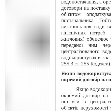
водопостачання, а ор
договори на поставку
об'єктом оподатку
постачальника. Тоб
використання води в
гігієнічних потреб
житлових) обчислює т
переданої ним чер
централізованого вод
водокористувачів, які
255.3 ст. 255 Кодексу)
Якщо водокористув
окремий договір на 
Якщо водокористув
окремий договір на 
послуги з централі
об'єктів нерухомості