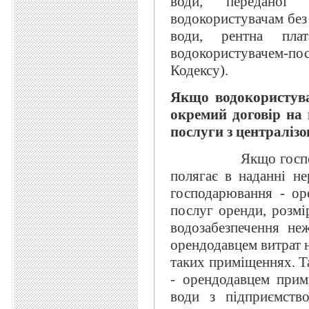
води, переданої в
водокористувачам без
води, рентна пла
водокористувачем-пос
Кодексу).
Якщо водокористув
окремий договір на 
послуги з централіз
Якщо господарська
полягає в наданні не
господарювання - ор
послуг оренди, розмір
водозабезпечення не
орендодавцем витрат 
таких приміщеннях. Т
- орендодавцем прим
води з підприємств