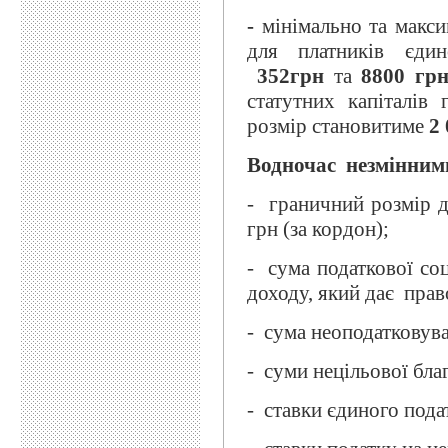
-
мінімально та макси
для платників єдин
352грн
та
8800
гр
статутних капіталів
розмір становитиме
2
Водночас
незмінним
- граничний розмір д
грн (за кордон);
- сума податкової со
доходу, який дає прав
- сума неоподатковува
- суми нецільової бла
- ставки єдиного подат