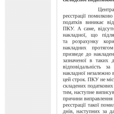
Центральна ОДПІ
реєстрації помилково
податків виникає ві
ПКУ. А саме, відсутн
накладної, що під
та розрахунку кор
накладних протягом 
призведе до накладе
зазначеної в таких 
відповідальність за
накладної незалежно 
цей строк. ПКУ не міс
складених податкових
тим, наступне випису
причини виправлення
реєстрації такої поми
днів, наступних за д