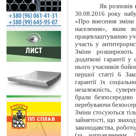
Як розповів начал
30.08.2016 року набу
«Про внесення зміни 
населення», яким вс
працевлаштуванню уча
участь у антитерорист
Зміни розширюють 
додаткові гарантії у
нього учасників бойов
першої статті 6 Зак
гарантії їх соціальн
незалежність, сувере
брали безпосередню 
перебуваючи безпосер
Зміни стосуються тіл
зайнятості, що знаход
законодавства, робот
(за направленням Д