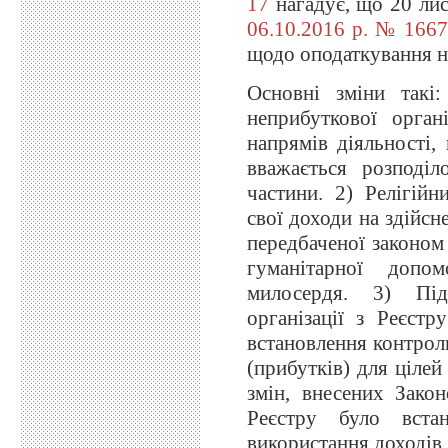
17
нагадує, що 20 лис
06.10.2016 р. № 1667
щодо оподаткування н
Основні зміни такі
неприбуткової органі
напрямів діяльності,
вважається розподіл
частини. 2) Релігійн
свої доходи на здійсн
передбаченої законом 
гуманітарної допом
милосердя. 3) Під
організації з Реєст
встановлення контро
(прибутків) для ціле
змін, внесених Зак
Реєстру було вста
використання доходів 