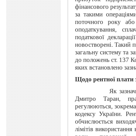
фінансового результат
за такими операціями
поточного року або
оподаткування, спл
податкової деклараці
новостворені. Такий п
загальну систему та з
до положень ст. 137 К
яких встановлено зазн
Щодо рентної плати 
Як зазначив заст
Дмитро Таран, пр
регулюються, зокрема
кодексу України. Рен
обчислюється виходя
лімітів використання 