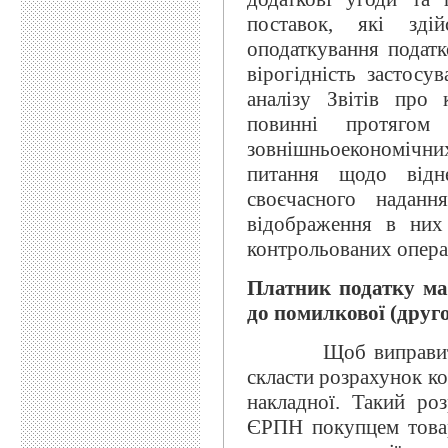
поставок, які зді
оподаткування подат
вірогідність застосу
аналізу Звітів про 
повинні протягом
зовнішньоекономічн
питання щодо відн
своєчасного нада
відображення в них
контрольованих опера
П
латник податку ма
до помилкової (друго
Щоб виправити так
скласти розрахунок ко
накладної. Такий роз
ЄРПН покупцем товар