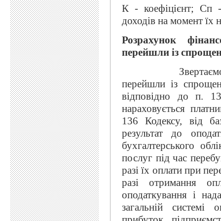
К - коефіцієнт; Сп -
доходів на момент їх 
Розрахунок фінан
перейшли із спрощен
Звертаємо увагу 
перейшли із спрощен
відповідно до п. 13
нараховується платни
136 Кодексу, від б
результат до опода
бухгалтерського обл
послуг під час переб
разі їх оплати при пер
разі отримання оп
оподаткування і над
загальній системі 
прибуток підприємс