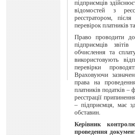
підприємців здійснює
відомостей з реєс
реєстратором, після
перевірок платників т
Право проводити до
підприємців звітів
обчислення та сплат
використовують ві
перевірки провод
Враховуючи зазначе
права на проведенн
платників податків – ф
реєстрації припиненн
– підприємця, має з
обставин.
К
ерівник контрол
проведення докумен