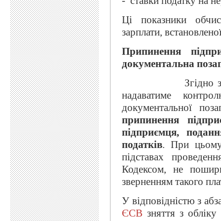
- ставки податку на н
Ці показники обчис
зарплати, встановленої
Припинення підпри
документальна поза
Згідно 
надаватиме контр
документальної поза
припинення підпри
підприємця, подан
податків
. При цьом
підставах проведенн
Кодексом, не пошир
зверненням такого пла
У відповідністю з аб
ЄСВ
зняття з обліку 