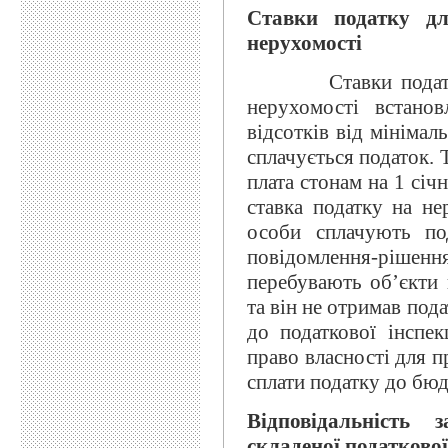
Ставки податку дл
нерухомості
Ставки податку дл
нерухомості встано
відсотків від мінімаль
сплачується податок. 
плата стонам на 1 січ
ставка податку на не
особи сплачують по
повідомлення-рішенн
перебувають об’єкти
та він не отримав под
до податкової інспек
право власності для п
сплати податку до бю
Відповідальність 
складеної податково