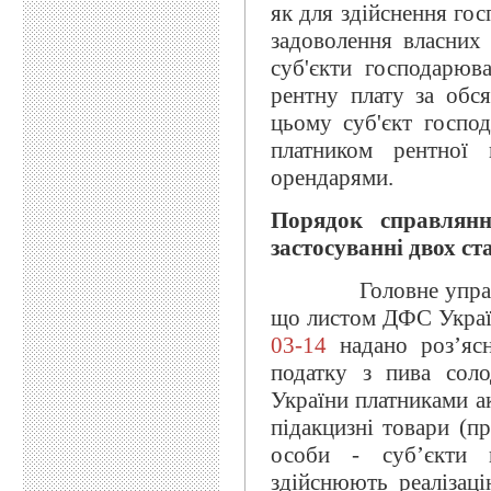
як для здійснення гос
задоволення власних 
суб'єкти господарюв
рентну плату за обс
цьому суб'єкт госпо
платником рентної 
орендарями.
Порядок справлянн
застосуванні двох ст
Головне управлінн
що листом ДФС Украї
03-14
надано роз’ясн
податку з пива соло
України платниками а
підакцизні товари (пр
особи - суб’єкти г
здійснюють реалізац