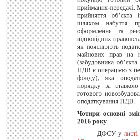
приймання-передачі. 
прийняття об’єкта і
шляхом набуття пр
оформлення та реє
відповідних правовст
як пояснюють податкі
майнових прав на н
(забудовника об’єкта
ПДВ є операцією з пе
фонду), яка оподат
порядку за ставкою
готового новозбудова
оподаткування ПДВ.
Чотири основні змі
2016 року
ДФСУ у
листі