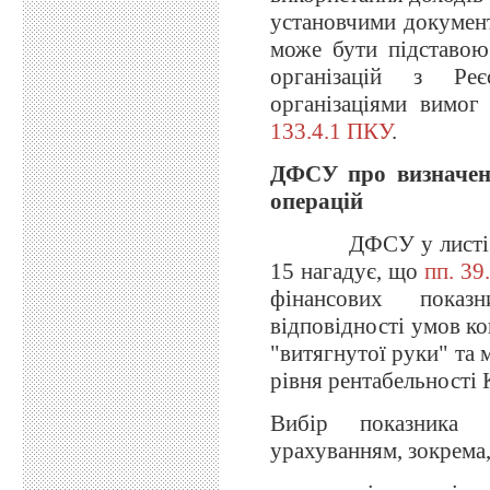
установчими документ
може бути підставою
організацій з Реє
організаціями вимог
133.4.1 ПКУ
.
ДФСУ про визначенн
операцій
ДФСУ у листі від 2
15 нагадує, що
пп. 39
фінансових показн
відповідності умов к
"витягнутої руки" та 
рівня рентабельності 
Вибір показника 
урахуванням, зокрема,