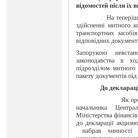
відомостей після їх 
На теперішній час
здійсненні митного к
транспортних засобі
відповідних документі
Запорукою невста
законодавства в хо
підрозділом митного 
пакету документів пі
До деклараці
Як проінформува
начальника Центр
Міністерства фінансів
до декларації акцизн
набрав чинності 