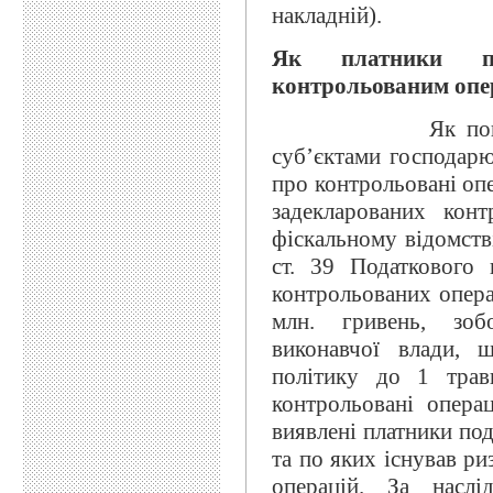
накладній).
Як платники по
контрольованим опе
Як повідомили 
суб’єктами господарю
про контрольовані опе
задекларованих кон
фіскальному відомстві
ст. 39 Податкового 
контрольованих опера
млн. гривень, зоб
виконавчої влади, 
політику до 1 трав
контрольовані опера
виявлені платники под
та по яких існував р
операцій. За наслі