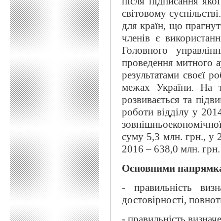
після підписання яко
світовому суспільстві
для країн, що прагнуть
членів є використан
Головного управлін
проведення митного а
результатами своєї ро
межах України. На т
розвивається та підви
роботи відділу у 201
зовнішньоекономічно
суму 5,3 млн. грн., у 
2016 – 638,0 млн. грн.
Основними напрямка
- правильність визн
достовірності, повнот
- правильність визнач