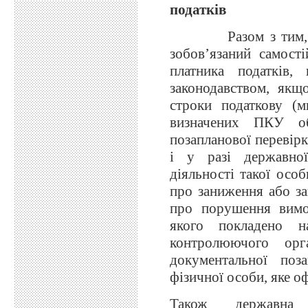
податків
Разом з тим, з
зобов’язаний самост
платника податків
законодавством, якщ
строки податкову (м
визначених ПКУ об
позапланової перевірк
і у разі державної
діяльності такої особ
про заниження або за
про порушення вимо
якого покладено н
контролюючого ор
документальної поз
фізичної особи, яке 
Також державна р