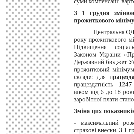
суми компенсації варт
З 1 грудня змінюю
прожиткового мінім
Центральна О
року прожиткового мі
Підвищення соціаль
Законом України «П
Державний бюджет Ук
прожитковий мінімум
складе: для п
рацезд
працездатність -
1247 
віком від 6 до 18 рок
заробітної плати стан
Зміна цих показників
-
максимальний розмі
страхові внески. З 1 