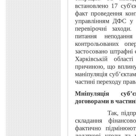
встановлено 17 суб'є
факт проведення кон
управлінням ДФС у Х
перевірочні заходи.
питання неподання
контрольованих опе
застосовано штрафні 
Харківській област
причиною, що вплину
маніпуляція суб’єкта
частині переходу права
Мніпуляція суб’
договорами в частині
Так, підприємств
складання фінансово
фактично підмінюют
додаткові угоди та