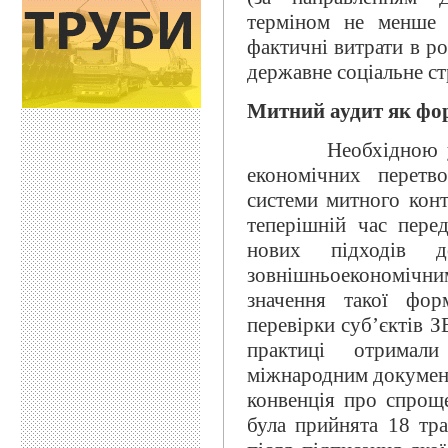
терміном не менше 
фактичні витрати в ро
державне соціальне ст
Митний аудит як фо
Необхідною умовою
економічних перетв
системи митного конт
теперішній час пере
нових підходів д
зовнішньоекономічним
значення такої фор
перевірки суб’єктів З
практиці отримал
міжнародним докумен
конвенція про спрощ
була прийнята 18 тра