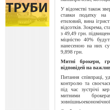
У відомстві також зве
ставки податку на а
етиловий, вина ігрис
відсотків. Зокрема, с
з 49,49 грн. підвищен
міцністю 40% будут
нанесеною на них су
9,898 грн.
Митні брокери, гр
відповідей на важли
Питання співпраці, 
контролю та своєчас
під час зустрічі ке
митними брокер
зовнішньоекономічної