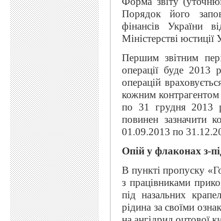
Форма звіту (уточнюю
Порядок його запов
фінансів України в
Міністерстві юстиції 
Першим звітним пері
операції буде 2013 
операцій враховуєтьс
кожним контрагентом у
по 31 грудня 2013 р
повинен зазначити ко
01.09.2013 по 31.12.2
Опій у флаконах з-п
В пункті пропуску «Го
з працівниками прик
під назальних крапе
рідина за своїми озна
на ангідрид оцтової к