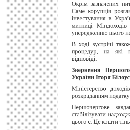
Окрім зазначених пит
Саме корупція розгл
інвестування в Украї
митниці Міндоходів 
упередженню цього не
В ході зустрічі так
процедур, на які п
відповіді.
Звернення Першого
України Ігоря Білоус
Міністерство доході
розкраданням податку 
Першочергове завда
стабілізувати надход
цього є. Це кошти тін