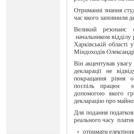
Отриманні знання сту
час якого заповнили д
Великий резонанс 
начальником відділу 
Харківській області 
Міндоходів Олександ
Він акцентував увагу
декларації не відв
покращання рівня о
поспіль працює но
допомогою якого гр
декларацію про майнов
Для подання податков
реального часу платни
отримати електрон