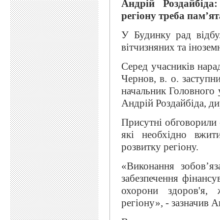
Андрій Роздайбіда
регіону треба пам’я
У Будинку рад відбу
вітчизняних та інозем
Серед учасників нарад
Чернов, в. о. заступн
начальник Головного 
Андрій Роздайбіда, ди
Присутні обговорили с
які необхідно вжит
розвитку регіону.
«Виконання зобов’яз
забезпечення фінансув
охорони здоров'я, 
регіону», - зазначив А