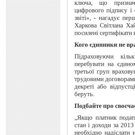
ключа, що признач
цифрового підпису і 
звіті», - нагадує пе
Харкова Світлана Ха
посилені сертифікати 
Кого єдинники не в
Підраховуючи кількі
перебувати на єдино
третьої груп врахов
трудовими договорами
декреті або відпуст
беруть.
Подбайте про своєча
„Якщо платник подат
стан і доходи за 201
необхідно надіслати 