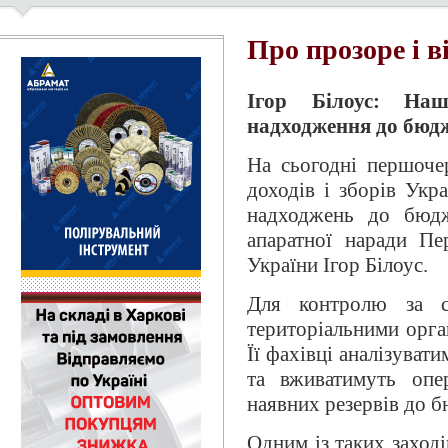
Про прозоре і в
Ігор Білоус: Наш
надходження до бюд
На сьогодні першоче
доходів і зборів Укр
надходжень до бюдж
апаратної наради Пе
України Ігор Білоус.
Для контролю за с
територіальними орга
Її фахівці аналізуват
та вживатимуть опер
наявних резервів до б
Одним із таких заході