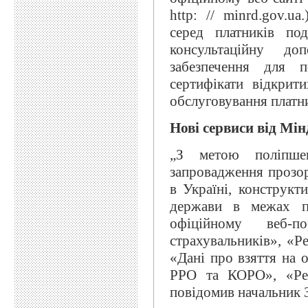
http: // minrd.gov.u
серед платників под
консультаційну д
забезпечення для п
сертифікати відкрит
обслуговування платни
Нові сервиси від Мін
„З метою поліпшен
запровадження прозор
в Україні, конструкт
держави в межах п
офіційному веб-п
страхувальників», «Ре
«Дані про взяття на 
РРО та КОРО», «Реє
повідомив начальник 