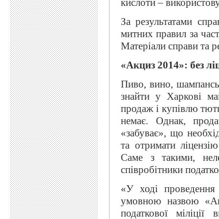
кислоти – використов
За результатами спр
митних правил за час
Матеріали справи та р
«Акциз 2014»: без ліц
Пиво, вино, шампансь
знайти у Харкові ма
продаж і купівлю тютю
немає. Однак, прод
«забуває», що необхі
та отримати ліцензію
Саме з такими, нел
співробітники податков
«У ході проведення
умовною назвою «Ак
податкової міліції