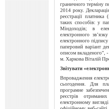
граничного терміну по
2014 року. Деклараці
реєстрації платника
таких способів: у па
Міндоходів; в еле
електронного зв’язк
електронного підпису
паперовий варіант де
описом вкладеного”, -
м. Харкова Віталій Пр
Звітувати «електрон
Впровадження електро
сьогодення. Для пл
програмне забезпече
реєстрів отримани
електронному вигляді
офіційному веб-сайті 