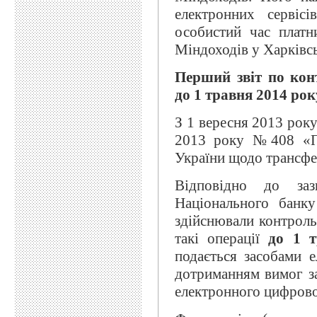
електронних сервіс
особистий час платн
Міндоходів у Харківсь
Перший звіт по кон
до 1 травня 2014 рок
З 1 вересня 2013 року
2013 року №408 «Пр
України щодо трансфе
Відповідно до заз
Національного банку
здійснювали контрольо
такі операції
до 1 т
подається засобами е
дотриманням вимог з
електронного цифрово