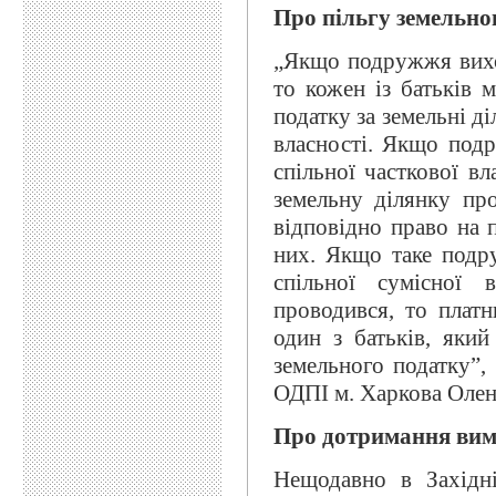
Про пільгу земельно
„Якщо подружжя вихов
то кожен із батьків 
податку за земельні д
власності. Якщо под
спільної часткової вл
земельну ділянку про
відповідно право на 
них. Якщо таке подр
спільної сумісної 
проводився, то платн
один з батьків, яки
земельного податку”,
ОДПІ м. Харкова Олен
Про дотримання вимо
Нещодавно в Західн