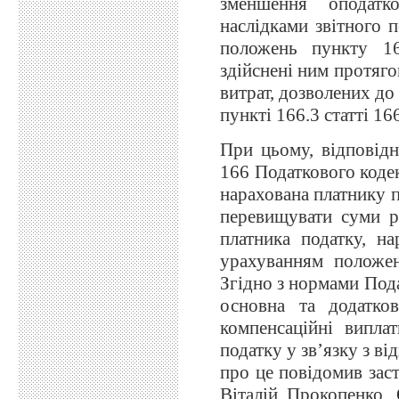
зменшення оподатк
наслідками звітного 
положень пункту 16
здійснені ним протяго
витрат, дозволених до
пункті 166.3 статті 1
При цьому, відповідн
166 Податкового кодек
нарахована платнику п
перевищувати суми р
платника податку, на
урахуванням положен
Згідно з нормами Пода
основна та додатков
компенсаційні випла
податку у зв’язку з в
про це повідомив зас
Віталій Прокопенко.