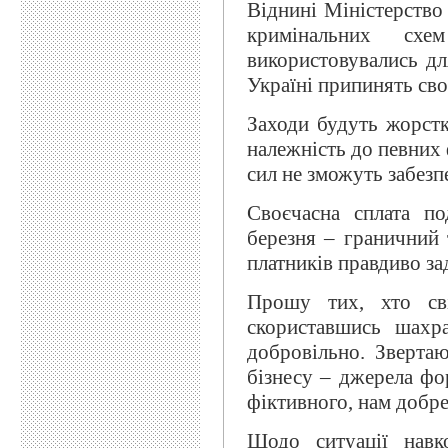
Віднині Міністерство
кримінальних схе
використовувались дл
Україні припинять сво
Заходи будуть жорстк
належність до певних
сил не зможуть забезпе
Своєчасна сплата по
березня – граничний 
платників правдиво за
Прошу тих, хто сві
скориставшись шахра
добровільно. Звертаю
бізнесу – джерела фо
фіктивного, нам добре 
Щодо ситуації нав