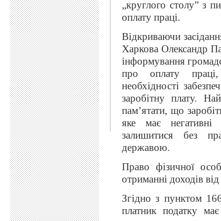
„круглого столу” з п
оплату праці.
Відкриваючи засіданн
Харкова Олександр Па
інформування громадс
про оплату праці,
необхідності забезпе
заробітну плату. На
пам’ятати, що заробіт
яке має негативні 
залишитися без пр
державою.
Право фізичної осо
отриманні доходів від
Згідно з пунктом 166
платник податку ма