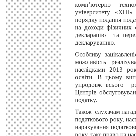
комп’ютерно – технол
університету «ХПІ»
порядку подання подат
на доходи фізичних о
декларацію та перел
декларуванню.
Особливу зацікавлен
можливість реалізу
наслідками 2013 рок
освіти. В цьому ви
упродовж всього ро
Центрів обслуговуван
податку.
Також слухачам нагада
податкового року, нас
нарахування податково
року, таке право на на