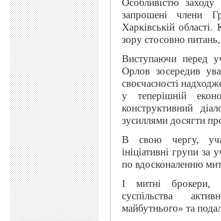
Особливістю заходу 
запрошені члени Г
Харківській області.
зору стосовно питань,
Виступаючи перед уч
Орлов зосередив ува
своєчасності надходже
у теперішній еконо
конструктивний діа
зусиллями досягти пр
В свою чергу, уча
ініціативні групи за 
по вдосконаленню мит
І митні брокери, і
суспільства акти
майбутнього» та пода