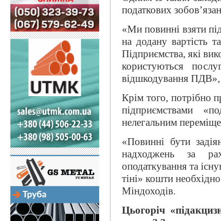
податкових зобов’яза
«Ми повинні взяти пі
на додану вартість т
Підприємства, які вик
користуються послу
відшкодування ПДВ», –
Крім того, потрібно 
підприємствами «п
нелегальним переміще
«Повинні бути задіян
надходжень за ра
оподаткування та існу
тіні» кошти необхідно
Міндоходів.
Цьогоріч «підакци