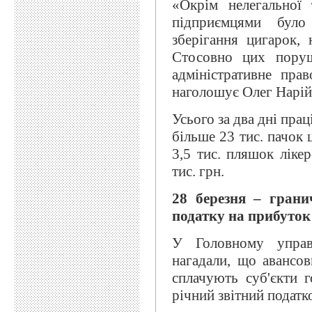
«Окрім нелегальної 
підприємцями було
зберігання цигарок,
Стосовно цих пору
адміністративне пра
наголошує Олег Нарій
Усього за два дні пра
більше 23 тис. пачок 
3,5 тис. пляшок ліке
тис. грн.
28 березня – грани
податку на прибуток
У Головному управл
нагадали, що авансо
сплачують суб'єкти 
річний звітний податк