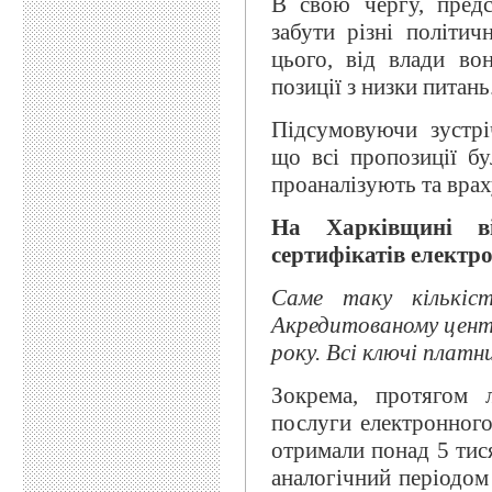
В свою чергу, предс
забути різні політич
цього, від влади во
позиції з низки питань
Підсумовуючи зустрі
що всі пропозиції б
проаналізують та вра
На Харківщині в
сертифікатів електр
Саме таку кількіс
Акредитованому цент
року. Всі ключі плат
Зокрема, протягом 
послуги електронног
отримали понад 5 тис
аналогічний періодом