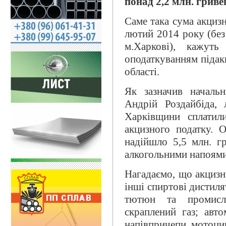
понад 2,2 млн. гриве
Саме така сума акциз
лютий 2014 року (без
м.Харкові), кажут
оподаткуванням підак
області.
Як зазначив началь
Андрій Роздайбіда,
Харківщини сплатил
акцизного податку. 
надійшло 5,5 млн. гр
алкогольними напоям
Нагадаємо, що акцизн
інші спиртові дистиля
тютюн та промисло
скраплений газ; авто
напівпричепи, мотоци