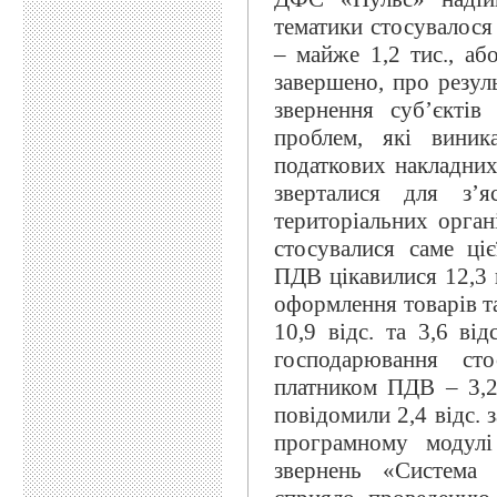
тематики стосувалося 
– майже 1,2 тис., або
завершено, про резул
звернення суб’єктів
проблем, які виник
податкових накладних,
зверталися для з’
територіальних органі
стосувалися саме ці
ПДВ цікавилися 12,3 
оформлення товарів т
10,9 відс. та 3,6 від
господарювання сто
платником ПДВ – 3,2
повідомили 2,4 відс. 
програмному модулі
звернень «Система 