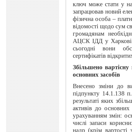
ключ може стати у на
запрацював новий еле
фізична особа – платн
відомості щодо сум св
громадянам необхід
АЦСК ІДД у Харкові т
сьогодні вони обс
сертифікатів відкрити
Збільшено вартісну 
основних засобів
Внесено зміни до ви
підпункту 14.1.138 п.
результаті яких збіл
активів до основних 
урахуванням змін: осн
числі запаси корисн
надр (крім вартості 