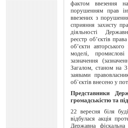
фактом ввезення н
порушенням прав інт
ввезених з порушенн
сприяння захисту пр
діяльності Державн
реєстр об’єктів права
об’єкти авторського
моделі, промислові
зазначення (зазначе
Загалом, станом на 
заявами правовласни
об`єктів внесено у по
Представники Держ
громадськістю та п
22 вересня біля буд
відбулася акція прот
Державна фіскальна