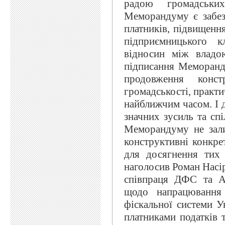
радою громадськи
Меморандуму є забезп
платників, підвищення
підприємницького к
відносин між владо
підписання Меморанд
продовження конст
громадськості, практи
найближчим часом. І 
значних зусиль та сп
Меморандуму не зал
конструктивні конкре
для досягнення тих 
наголосив Роман Насі
співпраця ДФС та Ан
щодо напрацювання 
фіскальної системи У
платниками податків 