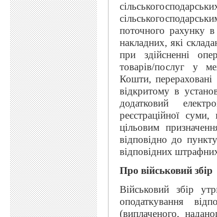
сільськогосподар
сільськогосподарсь
поточного рахунку в 
накладних, які склад
при здійсненні опер
товарів/послуг у м
Кошти, перераховані 
відкритому в установ
додатковий елект
реєстраційної суми,
цільовим призначен
відповідно до пункту
відповідних штрафних
Про військовий збір
Військовий збір ут
оподаткування від
(виплаченого, надан