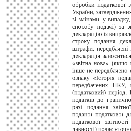
обробки податкової з
України, затверджени
зі змінами, у випадку
способу подачі) за з
декларацію із виправ
строку подання декл
штрафи, передбачені 
декларація заноситься
«звітна нова» (якщо
інше не передбачено 
ознаку «Історія пода
передбачених ПКУ, п
(податковий) період.
податків до гранично
разі подання звітно
поданої податкової д
податкової звітност
давності) подає уточ