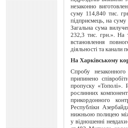
незаконно виготовлен
суму 114,840 тис. гр
підприємець, на суму 
Загальна сума вилуче
232,3 тис. грн.». Н
встановлення повно
діяльності та канали 
На Харківському кор
Спробу незаконного
припинено співробіт
пропуску «Тополі». 
рослинних компоненті
прикордонного конт
Республіки Азербайд
нижньою полицею між 
у відношенні невдахи-