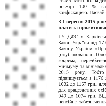
ст.483 Митного коде
розмірі 100 % вар
конфіскацією. Насвай 
З 1 вересня 2015 рок
плати та прожитково
ГУ ДФС у Харківські
Закон України від 17
Закону України «Пр
(опубліковано в «Голо
зокрема, передбаче
мінімуму та мінімальн
2015 року. Тобто
підвищується з 1176 д
1032 до 1167 грн., для
для працездатних осі
949 до 1074 грн. Від
пенсійне забезпеченн