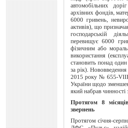
автомобільних доріг
архівних фондів, мате
6000 гривень, невир
активів), що признач
господарській діял
перевищує 6000 грив
фізичним або мораль
використання (експлу
становить понад один
за рік). Нововведенн
2015 року № 655-VIII
України щодо зменшенн
який набрав чинності 
Протягом 8 місяці
звернень
Протягом січня-серпн
ДФС «Пульс» надійш