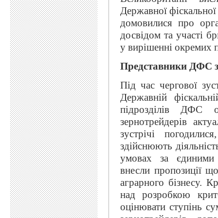
Державної фіскальної
домовилися про орга
досвідом та участі бр
у вирішенні окремих 
Представники ДФС зу
Під час чергової зуст
Державній фіскальні
підрозділів ДФС о
зернотрейдерів акту
зустрічі погодилис
здійснюють діяльніст
умовах за єдиними 
внесли пропозиції щ
аграрного бізнесу. К
над розробкою крите
оцінювати ступінь сум