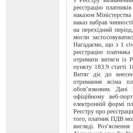
з Реєстру визначени
реєстрацію платників
наказом Міністерства
наказ набрав чинності
на перехідний період
могли застосовувати
Нагадаємо, що з 1 сі
реєстрацію платника
отримати витяги із 
пункту 183.9 статті 
Витяг діє до внесе
отримання всіма п
обов’язковим. Дані
офіційному веб-пор
електронній формі п
Реєстру про реєстраці
того, платник ПДВ мо
вигляді. Роз’яснення