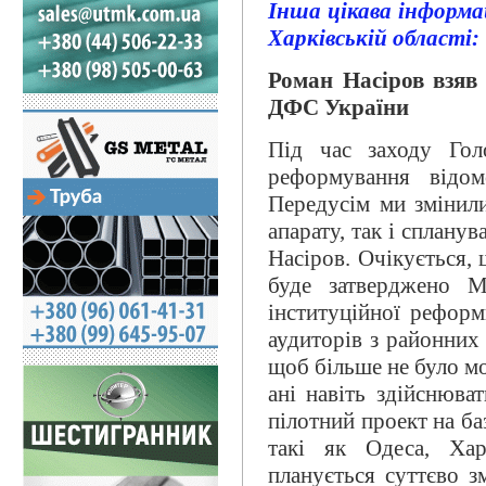
Інша цікава інформа
Харківській області:
Роман Насіров взяв 
ДФС України
Під час заходу Го
реформування відо
Передусім ми змінил
апарату, так і спланув
Насіров. Очікується,
буде затверджено М
інституційної реформ
аудиторів з районних 
щоб більше не було мо
ані навіть здійснюва
пілотний проект на баз
такі як Одеса, Хар
планується суттєво з