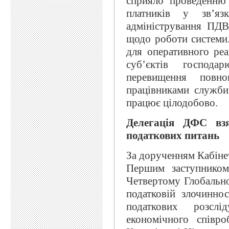
сприяло проведенню 
платників у зв’яз
адміністрування ПДВ
щодо роботи системи
для оперативного реа
суб’єктів господа
перевищення повно
працівниками служб
працює цілодобово.
Делегація ДФС вз
податкових питань
За дорученням Кабінет
Першим заступником
Четвертому Глобально
податковій злочинно
податкових розслі
економічного співро