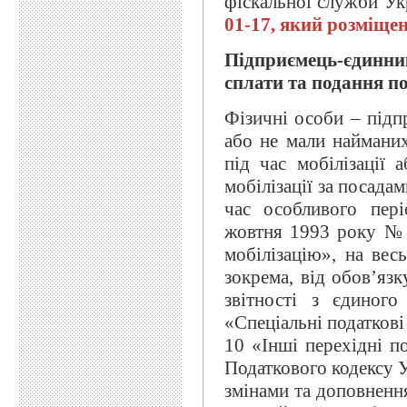
фіскальної служби У
01-17
,
який розміщен
Підприємець-єдинник
сплати та подання под
Фізичні особи – підп
або не мали найманих
під час мобілізації 
мобілізації за посада
час особливого пері
жовтня 1993 року № 
мобілізацію», на вес
зокрема, від обов’язк
звітності з єдиног
«Спеціальні податкові
10 «Інші перехідні 
Податкового кодексу У
змінами та доповнення