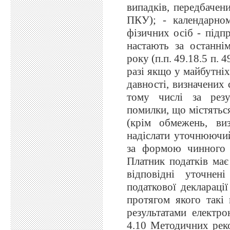
випадків, передбачени
ПКУ); - календарно
фізичних осіб - підп
настають за останні
року (п.п. 49.18.5 п. 4
разі якщо у майбутніх
давності, визначених 
тому числі за резу
помилки, що містяться
(крім обмежень, виз
надіслати уточнюючий
за формою чинного 
Платник податків має
відповідні уточнен
податкової деклараці
протягом якого такі
результатами електро
4.10 Методичних рек