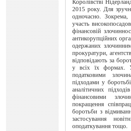
Королівстві Нідерлан
2015 року. Для зруч
одночасно. Зокрема
участь високопосадов
фінансовій злочиннос
антикорупційних орган
одержаних злочинним
прокуратури, агентств
відповідають за боро
у всіх їх формах. У
податковими злочин
підходами у боротьбі
аналітичних підході
фінансовими злоч
покращення співпра
боротьби з відмиван
застосування новіт
оподаткування тощо.