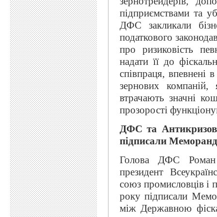
зернотрейдерів, до
підприємствами та уб
ДФС закликали бізн
податкового законода
про ризиковість пев
надати її до фіскаль
співпраця, впевнені 
зернових компаній, 
втрачають значні кош
прозорості функціону
ДФС та Антикризова
підписали Меморанду
Голова ДФС Роман 
президент Всеукраїнс
союз промисловців і 
року підписали Мемо
між Державною фіск