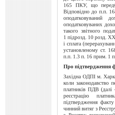
165 ПКУ, що передб
Відповідно до п.п. 16
оподатковуваний д
оподатковуваних дохо
такого звітного под
1 підрозд. 10 розд. 
і сплата (перерахува
установленому ст. 16
п.п. 1.3 п. 16 прим. 1
Про підтвердження 
Західна ОДПІ м. Харко
коли законодавство п
платників ПДВ (далі –
реєстрацію платн
підтвердження факту
чинний витяг з Реєст