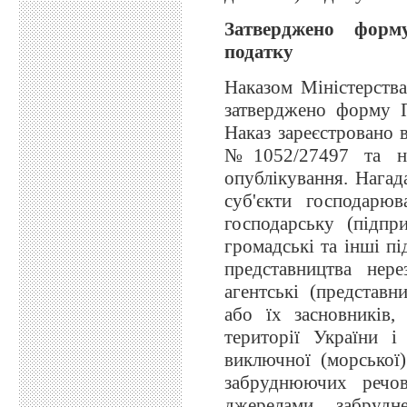
Затверджено форму
податку
Наказом Міністерства
затверджено форму По
Наказ зареєстровано в
№1052/27497 та на
опублікування. Нагад
суб'єкти господарю
господарську (підпр
громадські та інші пі
представництва нер
агентські (представн
або їх засновників,
території України 
виключної (морської
забруднюючих речов
джерелами забруд