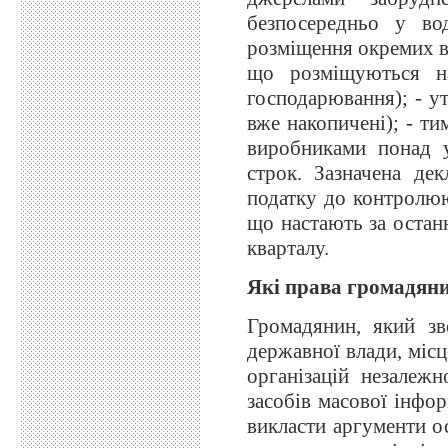
безпосередньо у вод
розміщення окремих ви
що розміщуються на 
господарювання); - у
вже накопичені); - ти
виробниками понад у
строк. Зазначена дек
податку до контролюю
що настають за остан
кварталу.
Які
права громадяни
Громадянин, який зв
державної влади, місц
організацій незалежн
засобів масової інфор
викласти аргументи ос