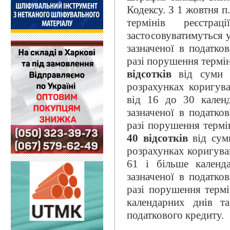
Кодексу. З 1 жовтня 
термінів реєстр
застосовуватимуться 
зазначеної в податко
разі порушення термін
відсотків
від суми П
розрахунках коригува
від 16 до 30 кален
зазначеної в податко
разі порушення термін
40 відсотків
від суми
розрахунках коригуван
61 і більше календ
зазначеної в податко
разі порушення термі
календарних днів т
податкового кредиту.