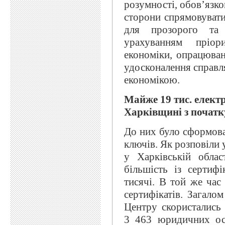
розумності, обов’язко
сторони спрямовувати
для прозорого та 
урахуванням пріор
економіки, опрацюва
удосконалення справл
економікою.
Майже 19 тис. елект
Харківщині з початк
До них було сформова
ключів. Як розповіли 
у Харківській обла
більшість із сертиф
тисячі. В той же ча
сертифікатів. Загало
Центру скористались 
3 463 юридичних осі