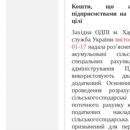
Кошти, що акум
підприємствами на
цілі
Західна ОДПІ м. Ха
служба України
листо
01-17
надала роз’ясне
акумульовані сіль
спеціальних рахун
адміністрування П
використовують д
додатковий. Основни
проведення розра
сільськогосподарсь
поточного рахунку к
податкових нак
сільськогосподарс
призначений для пер