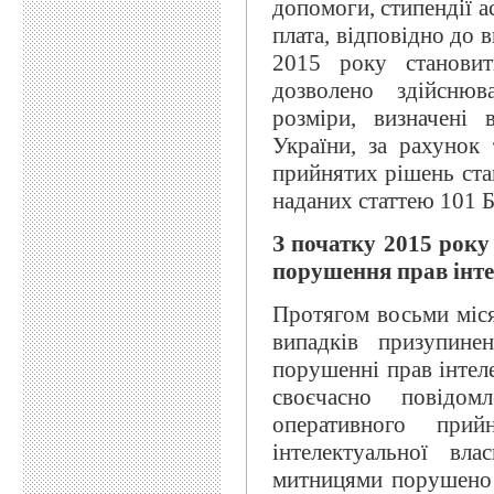
допомоги, стипендії а
плата, відповідно до 
2015 року станови
дозволено здійснюв
розміри, визначені 
України, за рахунок
прийнятих рішень ста
наданих статтею 101 
З початку 2015 року
порушення прав інте
Протягом восьми міс
випадків призупин
порушенні прав інтеле
своєчасно повідом
оперативного при
інтелектуальної вл
митницями порушено 