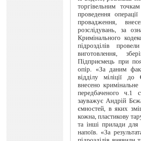
торгівельним точка
проведення операції
провадження, вне
розслідувань, за оз
Кримінального кодек
підрозділів прове
виготовлення, збер
Підприємець при появ
опір. «За даним фак
відділу міліції до
внесено кримінальне
передбаченого ч.1 с
зауважує Андрій Бєжа
ємностей, в яких змі
кожна, пластикову тар
та інші прилади для
напоїв. «За результа
підрозділів виявили 