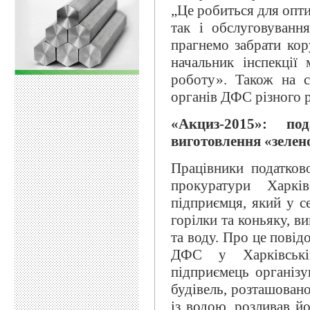
„Це робиться для опти
так і обслуговуванн
прагнемо забрати кор
начальник інспекції
роботу». Також на с
органів ДФС різного р
«Акциз-2015»: по
виготовлення «зелен
Працівники податков
прокуратури Харків
підприємця, який у с
горілки та коньяку, в
та воду. Про це пові
ДФС у Харківські
підприємець організу
будівель, розташовано
із водою, розливав й