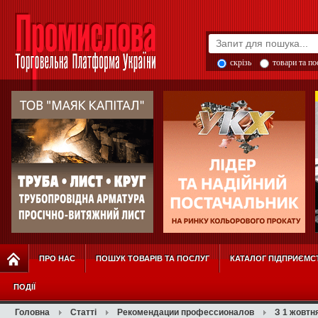
скрізь
товари та п
ПРО НАС
ПОШУК ТОВАРІВ ТА ПОСЛУГ
КАТАЛОГ ПІДПРИЄМС
ПОДІЇ
Головна
Статті
Рекомендации профессионалов
З 1 жовтн