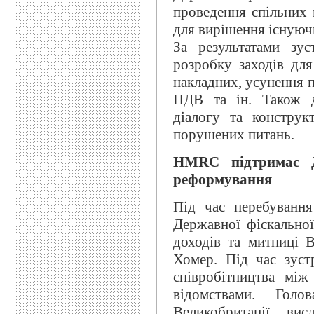
проведення спільних 
для вирішення існуючи
За результатами зус
розробку заходів дл
накладних, усунення 
ПДВ та ін. Також д
діалогу та конструк
порушених питань.
HMRC підтримає Д
реформування
Під час перебуванн
Державної фіскально
доходів та митниці 
Хомер. Під час зуст
співробітництва між
відомствами. Гол
Великобританії ви