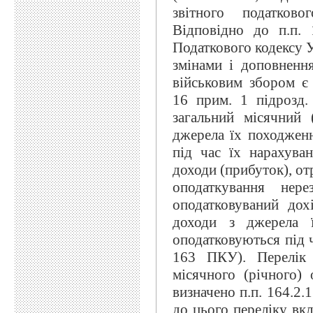
звітного податково
Відповідно до п.п.
Податкового кодексу У
змінами і доповненн
військовим збором є 
16 прим. 1 підрозд
загальний місячний 
джерела їх походженн
під час їх нарахува
доходи (прибуток), от
оподаткування нере
оподатковуваний дох
доходи з джерела ї
оподатковуються під ч
163 ПКУ). Перелік 
місячного (річного) 
визначено п.п. 164.2.
до цього переліку вкл