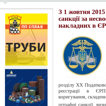
З 1 жовтня 201
санкції за несв
накладних в Є
розділу ХХ Податково
реєстрації в ЄРП
коригування, складен
штрафні санкції, виз