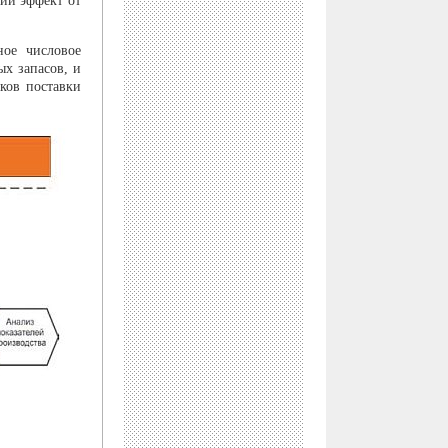
ий эффект от
ое числовое
ых запасов, и
ков поставки