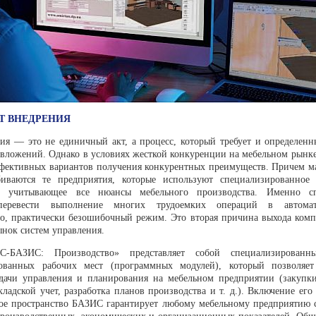
Т ВНЕДРЕНИЯ
ия — это не единичный акт, а процесс, который требует и определенн
вложений. Однако в условиях жесткой конкуренции на мебель­ном рынке
фек­тивных вариантов получения конкурент­ных преимуществ. Причем м
иваются те предприятия, кото­рые используют специализированное 
е, учитывающее все нюансы мебельного производства. Именно сп
перевести выпол­нение многих трудоемких операций в авто­мат
но, практически безошибочный режим. Это вторая причина выхода комп
ынок систем управления.
С-БАЗИС: Производство» представляет собой специализированн
рованных рабочих мест (программных модулей), который по­зволяе
дачи управ­ления и планирования на мебельном пред­приятии (закупк
кладской учет, разработка планов произ­водства и т. д.). Включение его
е пространство БАЗИС гаран­тирует любому мебельному предприятию 