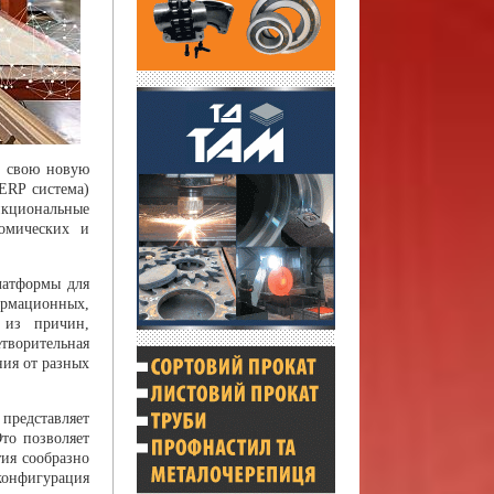
м свою новую
ERP система)
нкциональные
омических и
латформы для
ормационных,
 из причин,
творительная
ия от разных
представляет
то позволяет
ия сообразно
кон­фигурация