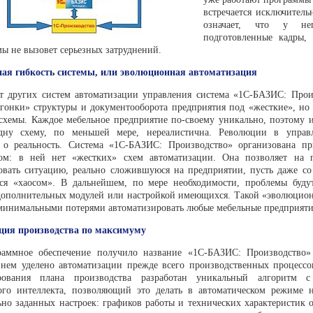
встречается исключитель
означает, что у не
подготов­ленные кадры,
мы не вызовет серьезных затруднений.
ая гибкость системы, или эволюционная автоматизация
т других систем автомати­зации управления система «1С-БАЗИС: Про­и
дгонки» структу­ры и документооборота предприятия под «жесткие», но
схемы. Каждое мебельное предприятие по-своему уникально, поэтому ид
дну схему, по меньшей мере, нереалистична. Революции в управл
 о реальность. Система «1С-БАЗИС: Производство» организована п
ом: в ней нет «жестких» схем автоматизации. Она позво­ляет на 
овать ситуацию, реально сложившуюся на пред­приятии, пусть даже со
ется «хаосом». В дальнейшем, по мере необходимости, проблемы будут 
дополнительных модулей или настройкой имеющихся. Такой «эволюци­о
 минимальными потерями автоматизировать любые мебель­ные предприяти
ция производства по максимуму
аммное обеспечение по­лучило название «1С-БАЗИС: Производство»
нем уделено авто­матизации прежде всего производственных процессо
ования плана производства разработан уникаль­ный алгоритм с
ого интеллекта, позволяющий это делать в ав­томатическом режиме 
ьно заданных настроек: графиков работы и технических характеристик о