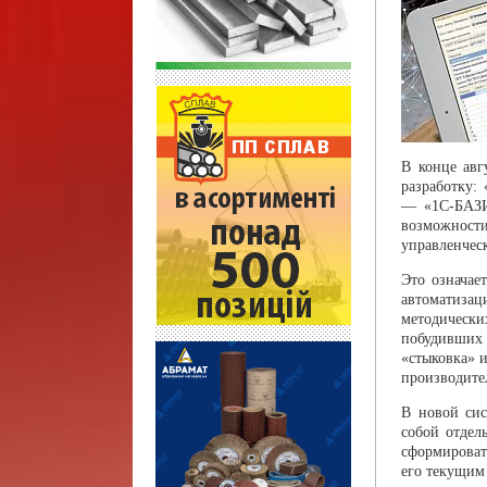
В конце авг
разработку:
— «1С-БАЗИС
воз­можнос
управленческ
Это означае
автоматиза
методическ
побудивших 
«стыковка» 
производите
В новой сис
собой отдел
сформироват
его текущим