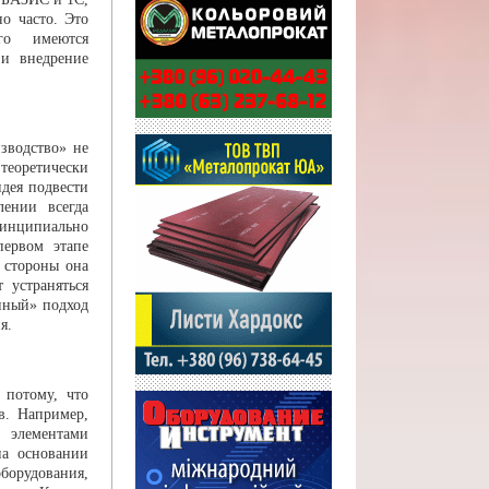
но часто. Это
го имеются
 и внедрение
зводство» не
 теоретически
ея подве­сти
ении всегда
ринципиально
первом этапе
 стороны она
устранять­ся
нный» подход
я.
 потому, что
в. Например,
 элементами
на основании
бору­дования,