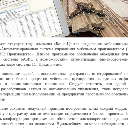
уста текущего года компания «Базис-Центр» представила мебельщи­ка
 «Автомати­зированная система управления мебельным производством (
: Производство». Данное программное обе­спечение объединяет фу
ти системы БАЗИС с возможностями автоматизации финансово-экон
их задач системы 1С: Пред­приятие.
т появление первой на постсоветском пространстве интегриро­ванной п
ции всех бизнес-процессов мебельного предприятия на единых инф
их и организационных принципах. Следует от­метить, что одной
разработчиков взяться за автоматизацию управления, стала неудовле
информации при использовании на предприятии программного обеспече­н
лей.
теме сохранен модульный принцип построения, когда каждый модуль 
ьную программу для автоматизации определенного бизнес- процесса. Э
ь кон­фигурацию программного обеспечения для конкретного предприят
 потребностям и возможностям. В дальнейшем, по мере необходимости, 