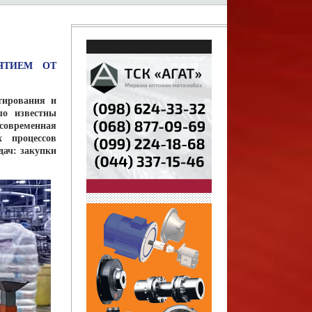
ЯТИЕМ ОТ
тирования и
шо известны
современная
х процессов
дач: закупки