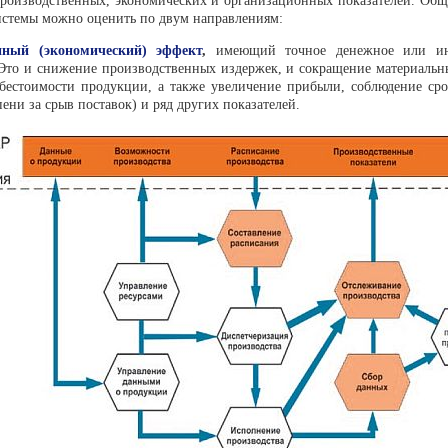
роизводствен­ных, экономических и организационных показателей. Общ
истемы можно оценить по двум направле­ниям:
нный (экономиче­ский) эффект
,
имеющий точное денежное или ин
Это и сниже­ние производственных издержек, и сокра­щение материальн
бестоимости продукции, а также увеличе­ние прибыли, соблюдение сро
пени за срыв поставок) и ряд других показателей.