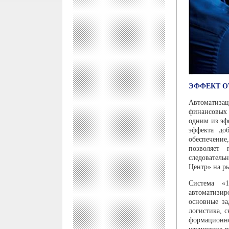
ЭФФЕКТ О
Автоматизац
финансовых 
одним из эф
эффекта доб
обеспечени
позволяет 
следователь
Центр» на р
Система «1
автоматизи
основные за
логистика, с
формационно