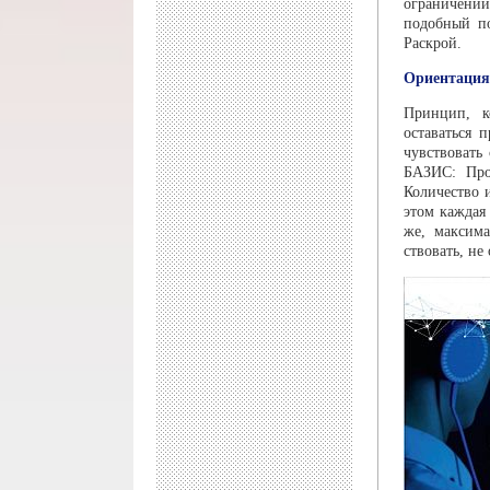
ограничений
подобный по
Раскро
Ориентация 
Принцип, к
оставаться 
чувствовать
БАЗИС: Прои
Количество 
этом каждая
же, мак­сим
ствовать, не