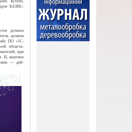
лее. Кстати,
одуле БАЗИС-
стое должно
атель должен
фейс ПО «1С-
ной области.
ователей, при
. И, конечно
ловек — дей­