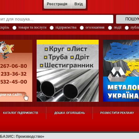
Реєстрація
Вхід
скрізь
товари та послуги
підприємства
оголошення
події
публи
КАТАЛОГ ПІДПРИЄМСТВ
ДОШКА ОГОЛОШЕНЬ
РОЗМІСТИТИ РЕКЛАМУ
-БАЗИС: Производство»