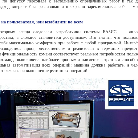
 по допуску персона­ла к выполнению определенных работ и так да
дход впервые был реализован и прекрасно зарекомендо­вал себя в м
й.
на пользователя, или юзабилити во всем
оторому всегда следовали разработчики системы БАЗИС, — «про
простым, а сложное становиться доступным». Это значит, что пользов
 себя максимально комфортно при работе с лю­бой программой. Интер
зводство» прост, «естественен» и ре­ализован в терминах предмет
и функциональность команд соответствует реальным потребностям польз
 команда выполняется наиболее простым и наименее затратным способом
альная автоматизация всех операций: машина должна работать, а че
 отвлекаясь на выполнение ру­тинных операций.