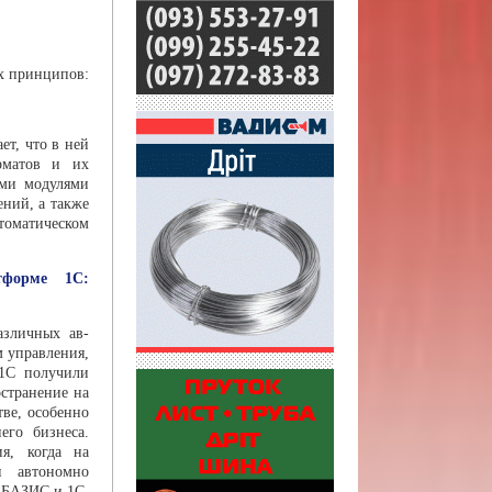
х принципов:
ет, что в ней
рматов и их
еми модулями
ний, а также
втоматическом
тформе 1С:
азличных ав­
 управления,
1С получили
остранение на
тве, особенно
его бизнеса.
ия, когда на
и автономно
БА­ЗИС и 1С,