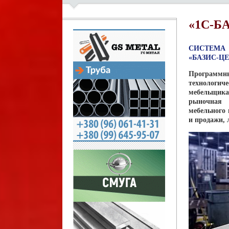
«1С-БА
СИСТЕМА
«БАЗИС-Ц
Программны
технологич
мебельщика
рыночная 
мебельного 
и продажи, 