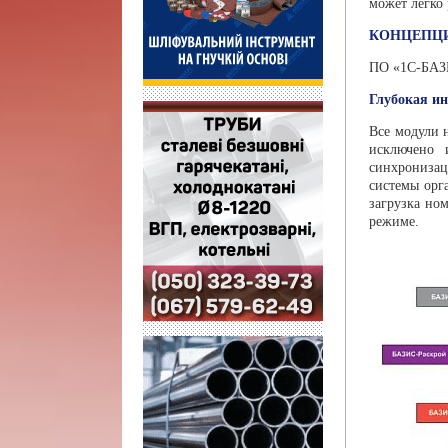
может легко 
КОНЦЕПЦИ
ПО «1С-БАЗИ
Глубокая и
Все модули 
исключено 
синхрониза
системы орг
загрузка но
режиме.