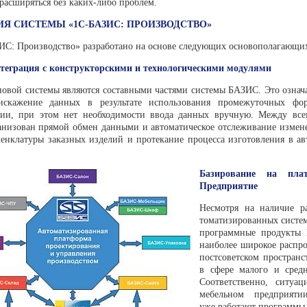
расширяться без ка­ких-либо проблем.
Я СИСТЕМЫ «1С-БАЗИС: ПРОИЗВОДСТВО»
С: Производство» разрабо­тано на основе следующих основополагаю­щи
нтеграция с конструкторскими и технологическими модулями
новой системы являются составными частями системы БАЗИС. Это означа
искажение данных в результате использования про­межуточных фо
ции, при этом нет необходимости ввода данных вручную. Между вс
анизован прямой обмен данными и ав­томатическое отслеживание измене
менклатуры заказных из­делий и протекание процесса изготовления в а
Базирование на пла
Предприятие
Несмотря на наличие р
томатизированных систем
программные продукты 
наи­более широкое распр
пост­советском пространс
в сфере малого и средн
Соответственно, ситуац
мебельном предприяти
уже работают программы 