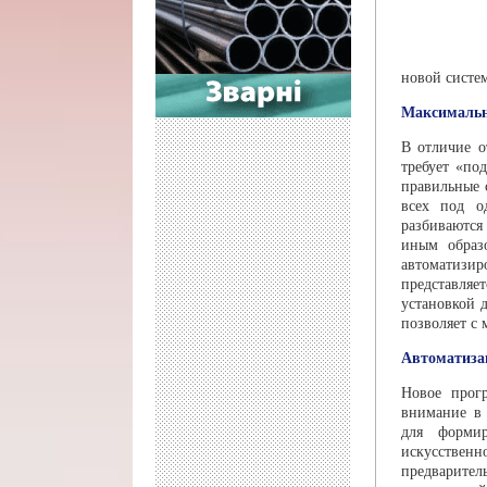
новой систе
Максимальн
В отличие о
требует «по
правильные 
всех под о
разбиваются
иным образ
автоматизир
пред­ставля
установкой 
позволяет с
Автоматиза
Новое прогр
внимание в 
для формир
искусственн
пред­варител