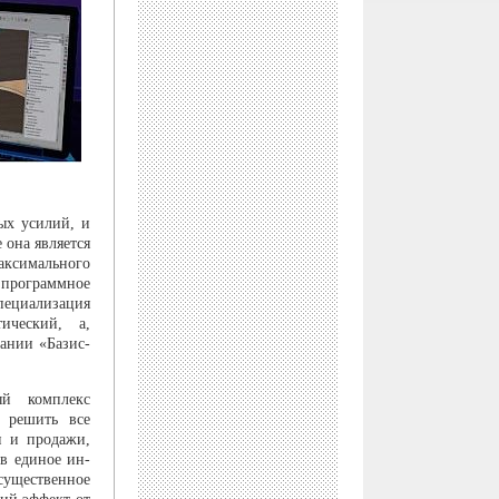
ых усилий, и
 она является
аксимального
про­граммное
ециализация
ический, а,
ании «Базис-
ый комплекс
т решить все
и и продажи,
 в единое ин­
существенное