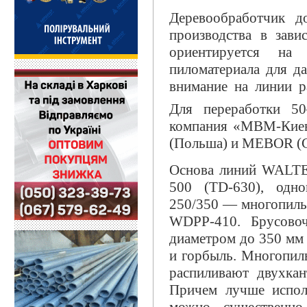
Деревообработчик д
производства в зави
ориентируется на 
пиломатериала для д
внимание на линии р
Для переработки 5
компания «МВМ-Киев
(Польша) и MEBOR (С
Основа линий WALTE
500 (TD-630), одн
250/350 — многопиль
WDPP-410. Брусовоч
диаметром до 350 мм
и горбыль. Многопил
распиливают двухка
Причем лучше исполь