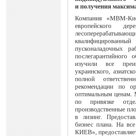
и получения максим
Компания «МВМ-Кие
европейского дер
лесоперерабатыв
квалифицированный 
пусконаладочных ра
послегарантийного 
изучили все преи
украинского, азиатск
полной ответстве
рекомендации по ор
оптимальным ценам.
по привязке отде
производственные пл
в лизинг. Предоста
бизнес плана. На в
КИЕВ», предоставляетс