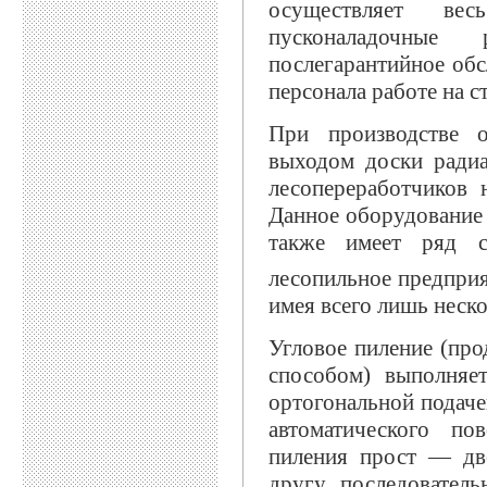
осуществляет ве
пусконаладочные
послегарантийное об
персонала работе на 
При производстве о
выходом доски радиа
лесопереработчиков 
Данное оборудование 
также имеет ряд с
лесопильное предпри
имея всего лишь неско
Угловое пиление (пр
способом) выполняе
ортогональной подаче
автоматического по
пиления прост — дв
другу, последовател