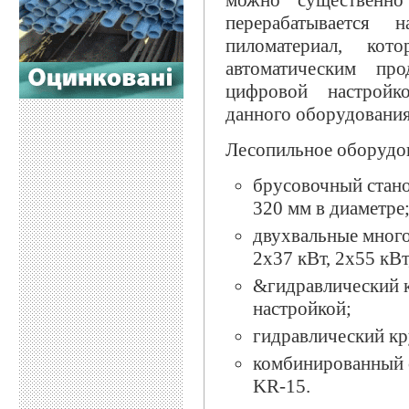
можно существенно
перерабатывается
пиломатериал, кот
автоматическим пр
цифровой настройко
данного оборудования 
Лесопильное оборуд
брусовочный стано
320 мм в диаметре
двухвальные много
2х37 кВт, 2х55 кВ
&гидравлический 
настройкой;
гидравлический кр
комбинированный 
KR-15.