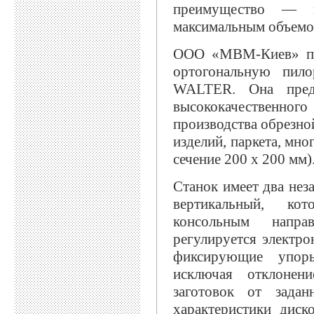
преимущество — к
максимальным объемо
ООО «МВМ-Киев» пре
ортогональную пил
WALTER. Она предн
высококачественного
производства обрезно
изделий, паркета, мно
сечение 200 х 200 мм)
Станок имеет два не
вертикальный, ко
консольным напр
регулируется электр
фиксирующие упор
исключая отклонен
заготовок от задан
характеристики дис