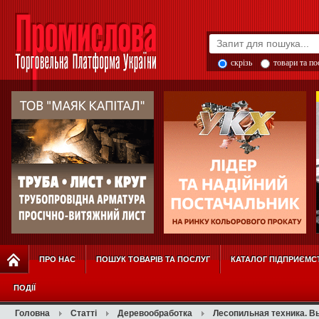
скрізь
товари та п
ПРО НАС
ПОШУК ТОВАРІВ ТА ПОСЛУГ
КАТАЛОГ ПІДПРИЄМС
ПОДІЇ
Головна
Статті
Деревообработка
Лесопильная техника. В