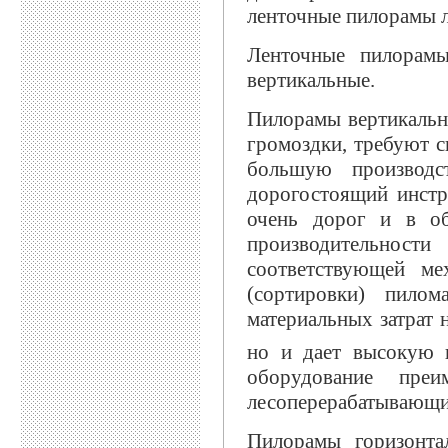
ленточные пилорамы 
Ленточные пилорамы
вертикальные.
Пилорамы вертикально
громоздки, требуют 
большую производс
дорогостоящий инстр
очень дорог и в об
производительност
соответствующей ме
(сортировки) пилом
материальных затрат 
но и дает высокую 
оборудование преи
лесоперерабатывающи
Пилорамы горизонта