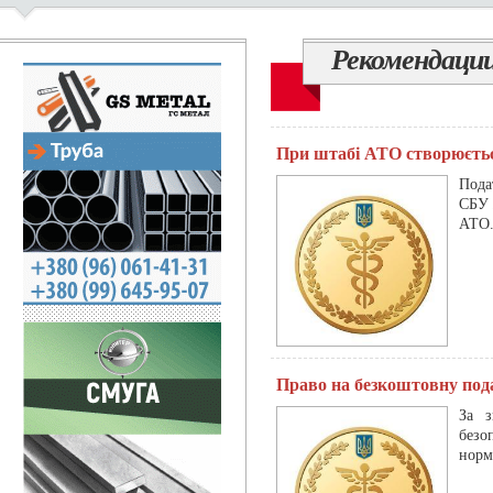
Рекомендации
При штабі АТО створюєтьс
Пода
СБУ 
АТО
Право на безкоштовну под
За з
безо
норм