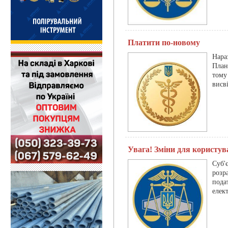
Платити по-новому
Нара
План
тому
висв
Увага! Зміни для користув
Суб
розр
пода
елек