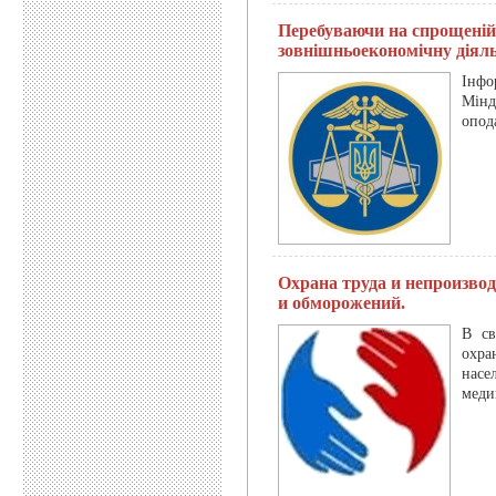
Перебуваючи на спрощеній 
зовнішньоекономічну діяль
Інфо
Мінд
опод
Охрана труда и непроизво
и обморожений.
В св
охра
насе
меди