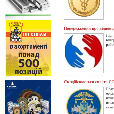
Попередження про відпові
Під
вико
робо
Як здійснюється сплата Є
Плат
орга
пунк
ого
анти